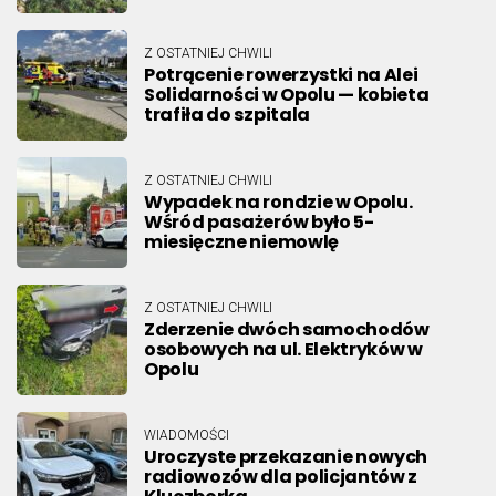
Z OSTATNIEJ CHWILI
Potrącenie rowerzystki na Alei
Solidarności w Opolu — kobieta
trafiła do szpitala
Z OSTATNIEJ CHWILI
Wypadek na rondzie w Opolu.
Wśród pasażerów było 5-
miesięczne niemowlę
Z OSTATNIEJ CHWILI
Zderzenie dwóch samochodów
osobowych na ul. Elektryków w
Opolu
WIADOMOŚCI
Uroczyste przekazanie nowych
radiowozów dla policjantów z