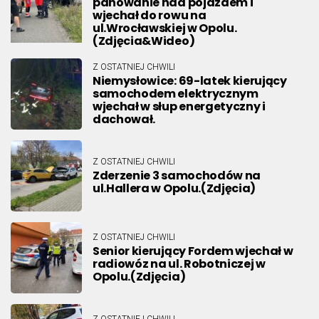
panowanie nad pojazdem i
wjechał do rowu na
ul.Wrocławskiej w Opolu.
(Zdjęcia&Wideo)
Z OSTATNIEJ CHWILI
Niemysłowice: 69-latek kierujący
samochodem elektrycznym
wjechał w słup energetyczny i
dachował.
Z OSTATNIEJ CHWILI
Zderzenie 3 samochodów na
ul.Hallera w Opolu.(Zdjęcia)
Z OSTATNIEJ CHWILI
Senior kierujący Fordem wjechał w
radiowóz na ul. Robotniczej w
Opolu.(Zdjęcia)
Z OSTATNIEJ CHWILI