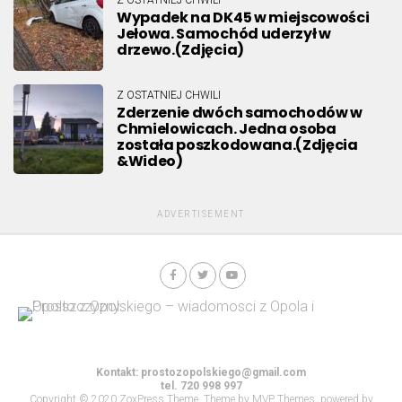
Wypadek na DK45 w miejscowości
Jełowa. Samochód uderzył w
drzewo.(Zdjęcia)
Z OSTATNIEJ CHWILI
Zderzenie dwóch samochodów w
Chmielowicach. Jedna osoba
została poszkodowana.(Zdjęcia
&Wideo)
ADVERTISEMENT
Kontakt:
prostozopolskiego@gmail.com
tel. 720 998 997
Copyright © 2020 ZoxPress Theme. Theme by MVP Themes, powered by