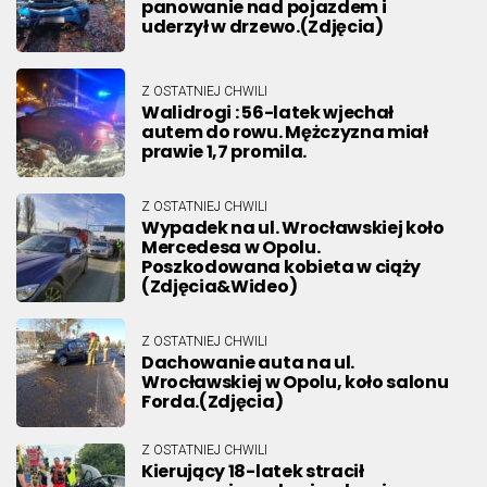
panowanie nad pojazdem i
uderzył w drzewo.(Zdjęcia)
Z OSTATNIEJ CHWILI
Walidrogi : 56-latek wjechał
autem do rowu. Mężczyzna miał
prawie 1,7 promila.
Z OSTATNIEJ CHWILI
Wypadek na ul. Wrocławskiej koło
Mercedesa w Opolu.
Poszkodowana kobieta w ciąży
(Zdjęcia&Wideo)
Z OSTATNIEJ CHWILI
Dachowanie auta na ul.
Wrocławskiej w Opolu, koło salonu
Forda.(Zdjęcia)
Z OSTATNIEJ CHWILI
Kierujący 18-latek stracił