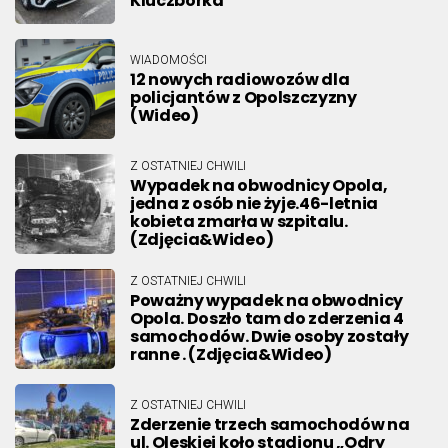
Kluczborka
WIADOMOŚCI
12 nowych radiowozów dla
policjantów z Opolszczyzny
(Wideo)
Z OSTATNIEJ CHWILI
Wypadek na obwodnicy Opola,
jedna z osób nie żyje.46-letnia
kobieta zmarła w szpitalu.
(Zdjęcia&Wideo)
Z OSTATNIEJ CHWILI
Poważny wypadek na obwodnicy
Opola. Doszło tam do zderzenia 4
samochodów. Dwie osoby zostały
ranne . (Zdjęcia&Wideo)
Z OSTATNIEJ CHWILI
Zderzenie trzech samochodów na
ul. Oleskiej koło stadionu „Odry