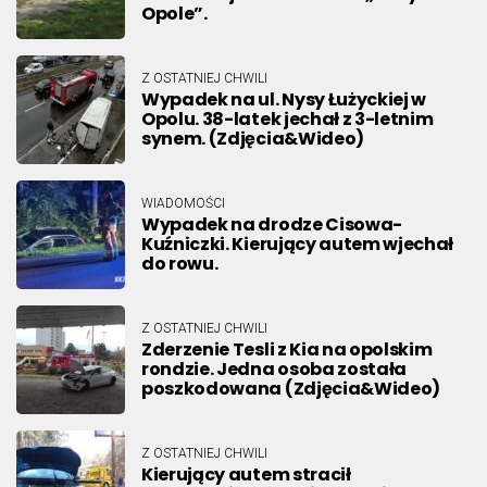
Opole”.
Z OSTATNIEJ CHWILI
Wypadek na ul. Nysy Łużyckiej w
Opolu. 38-latek jechał z 3-letnim
synem. (Zdjęcia&Wideo)
WIADOMOŚCI
Wypadek na drodze Cisowa-
Kuźniczki. Kierujący autem wjechał
do rowu.
Z OSTATNIEJ CHWILI
Zderzenie Tesli z Kia na opolskim
rondzie. Jedna osoba została
poszkodowana (Zdjęcia&Wideo)
Z OSTATNIEJ CHWILI
Kierujący autem stracił