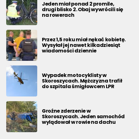
Jeden miał ponad 2 promile,
drugi blisko 2. Obaj wywrócili się
na rowerach
Przez 1,5 roku miał nękać kobietę.
Wysyłał jej nawet kilkadziesiąt
wiadomości dziennie
Wypadek motocyklisty w
Skoroszycach. Mężczyzna trafił
do szpitala śmigłowcem LPR
Groźne zderzenie w
Skoroszycach. Jeden samochód
wylądował w rowie na dachu