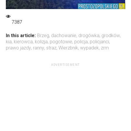
7387
In this article:
Brzeg
,
dachowanie
,
drogówka
,
grodków
,
kia
,
kierowca
,
kolizja
,
pogotowie
,
policja
,
policjanci
,
prawo jazdy
,
ranny
,
straz
,
Wierzbnik
,
wypadek
,
zrm
ADVERTISEMENT