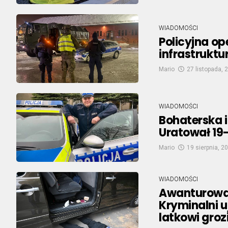
WIADOMOŚCI
Policyjna op
infrastruktu
Mario
27 listopada, 
WIADOMOŚCI
Bohaterska i
Uratował 19
Mario
19 sierpnia, 2
WIADOMOŚCI
Awanturował
Kryminalni u
latkowi groz