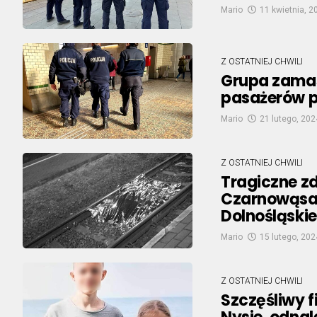
Mario
11 kwietnia, 2
Z OSTATNIEJ CHWILI
Grupa zama
pasażerów p
Mario
21 lutego, 202
Z OSTATNIEJ CHWILI
Tragiczne z
Czarnowąsac
Dolnośląskie
Mario
15 lutego, 202
Z OSTATNIEJ CHWILI
Szczęśliwy f