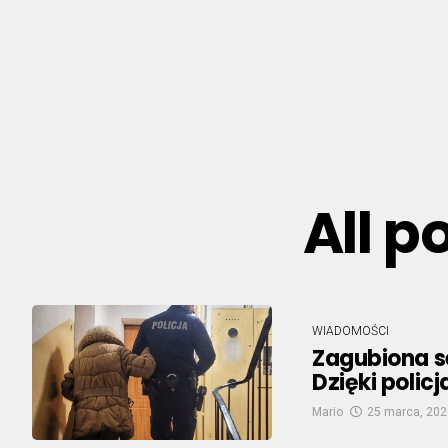
All p
WIADOMOŚCI
Zagubiona s
Dzięki polic
Mario
25 marca, 202