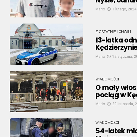
Nysie, odnal
Mario
1 lutego, 2024
Z OSTATNIEJ CHWILI
13-latka od
Kędzierzynie
Mario
12 stycznia, 
WIADOMOŚCI
O mały włos 
pociąg w Kę
Mario
29 listopada, 
WIADOMOŚCI
54-latek mia