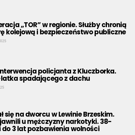
eracja „TOR” w regionie. Służby chronią
rę kolejową i bezpieczeństwo publiczne
2025
nterwencja policjanta z Kluczborka.
-latka spadającego z dachu
025
 się na dworcu w Lewinie Brzeskim.
jawnili u mężczyzny narkotyki. 38-
i do 3 lat pozbawienia wolności