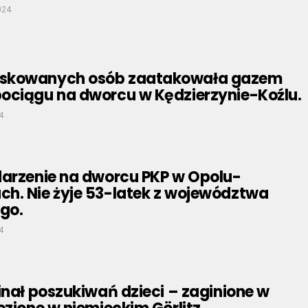
024
skowanych osób zaatakowała gazem
ociągu na dworcu w Kędzierzynie-Koźlu.
4
darzenie na dworcu PKP w Opolu-
h. Nie żyje 53-latek z województwa
go.
4
inał poszukiwań dzieci – zaginione w