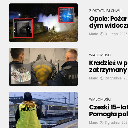
Z OSTATNIEJ CHWILI
Opole: Pożar
dym widoczn
Mario
3 lutego, 2026
WIADOMOŚCI
Kradzież w p
zatrzymany 
Mario
29 grudnia, 2
WIADOMOŚCI
Czeski 15-lat
Pomogła pol
Mario
3 grudnia, 202