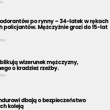
024
zodorantów po rynny – 34-latek w rękach
 policjantów. Mężczyźnie grozi do 15-lat
2024
ublikują wizerunek mężczyzny,
ego o kradzież rzeźby.
2024
durowi dbają o bezpieczeństwo
ch koleją