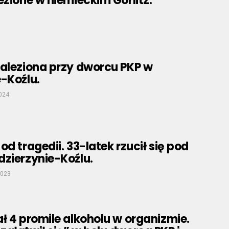
ezione w niemieckim Görlitz.
naleziona przy dworcu PKP w
-Koźlu.
2024
od tragedii. 33-latek rzucił się pod
dzierzynie-Koźlu.
2023
ł 4 promile alkoholu w organizmie.