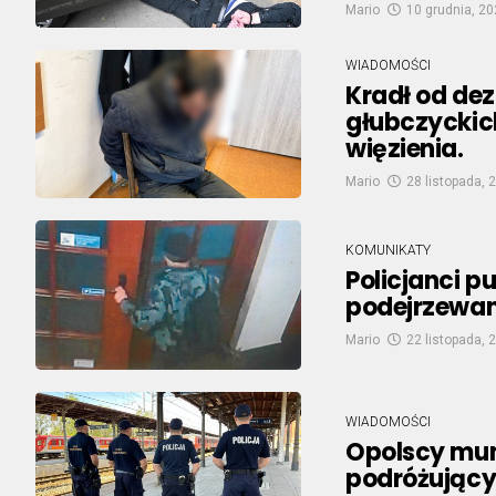
Mario
10 grudnia, 2
WIADOMOŚCI
Kradł od de
głubczyckich
więzienia.
Mario
28 listopada, 
KOMUNIKATY
Policjanci p
podejrzewan
Mario
22 listopada, 
WIADOMOŚCI
Opolscy mun
podróżujący