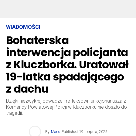
WIADOMOŚCI
Bohaterska
interwencja policjanta
z Kluczborka. Uratował
19-latka spadającego
z dachu
Dzięki niezwykłej odwadze i refleksowi funkcjonariusza z
Komendy Powiatowej Policji w Kluczborku nie doszło do
tragedii.
By
Mario
Published
19 sierpnia, 2025