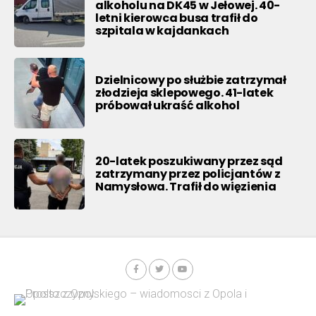
alkoholu na DK45 w Jełowej. 40-
letni kierowca busa trafił do
szpitala w kajdankach
Dzielnicowy po służbie zatrzymał
złodzieja sklepowego. 41-latek
próbował ukraść alkohol
20-latek poszukiwany przez sąd
zatrzymany przez policjantów z
Namysłowa. Trafił do więzienia