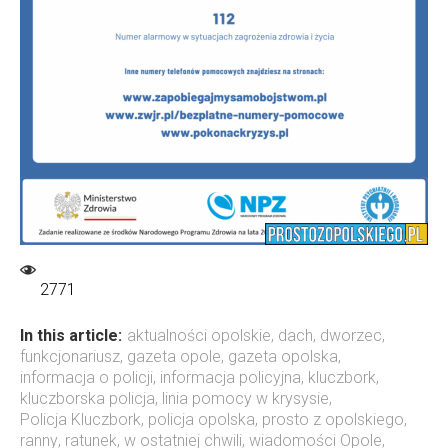
2771
In this article:
aktualności opolskie
,
dach
,
dworzec
,
funkcjonariusz
,
gazeta opole
,
gazeta opolska
,
informacja o policji
,
informacja policyjna
,
kluczbork
,
kluczborska policja
,
linia pomocy w krysysie
,
Policja Kluczbork
,
policja opolska
,
prosto z opolskiego
,
ranny
,
ratunek
,
w ostatniej chwili
,
wiadomości Opole
,