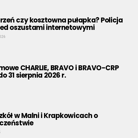
zeń czy kosztowna pułapka? Policja
zed oszustami internetowymi
026
rmowe CHARLIE, BRAVO i BRAVO-CRP
o 31 sierpnia 2026 r.
zkół w Malni i Krapkowicach o
czeństwie
5