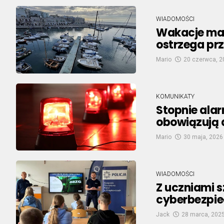
WIADOMOŚCI
Wakacje mar
ostrzega pr
Mario
20 czerwca, 2
KOMUNIKATY
Stopnie ala
obowiązują d
Mario
30 maja, 2026
WIADOMOŚCI
Z uczniami s
cyberbezpie
Jack
28 marca, 202