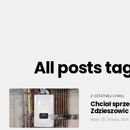
All posts t
Z OSTATNIEJ CHWILI
Chciał sprzed
Zdzieszowic 
Mario
24 lipca, 2026