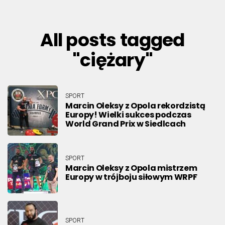
All posts tagged
"ciężary"
SPORT
Marcin Oleksy z Opola rekordzistą
Europy! Wielki sukces podczas
World Grand Prix w Siedlcach
SPORT
Marcin Oleksy z Opola mistrzem
Europy w trójboju siłowym WRPF
SPORT