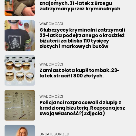
znajomych. 31-latek z Brzegu
zatrzymany przez kryminalnych
WIADOMOŚCI
Głubczyccy kryminalni zatrzymali
22-latka podejrzanego o kradzież
biżuterii za blisko 110 tysięcy
złotych i markowych butów
WIADOMOŚCI
Zamiast złota kupił tombak. 23-
latek stracił 1 800 złotych.
WIADOMOŚCI
Policjanci rozpracowali dziuplę z
kradzioną biżuterią. Rozpoznajesz
swoją własność?(Zdjęcia)
UNCATEGORIZED