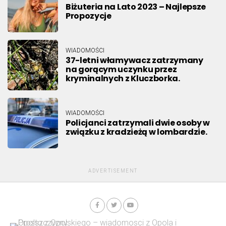
Biżuteria na Lato 2023 – Najlepsze
Propozycje
WIADOMOŚCI
37-letni włamywacz zatrzymany
na gorącym uczynku przez
kryminalnych z Kluczborka.
WIADOMOŚCI
Policjanci zatrzymali dwie osoby w
związku z kradzieżą w lombardzie.
ADVERTISEMENT