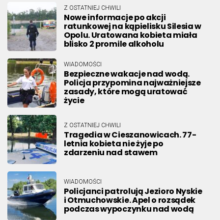
Z OSTATNIEJ CHWILI
Nowe informacje po akcji
ratunkowej na kąpielisku Silesia w
Opolu. Uratowana kobieta miała
blisko 2 promile alkoholu
WIADOMOŚCI
Bezpieczne wakacje nad wodą.
Policja przypomina najważniejsze
zasady, które mogą uratować
życie
Z OSTATNIEJ CHWILI
Tragedia w Cieszanowicach. 77-
letnia kobieta nie żyje po
zdarzeniu nad stawem
WIADOMOŚCI
Policjanci patrolują Jezioro Nyskie
i Otmuchowskie. Apel o rozsądek
podczas wypoczynku nad wodą