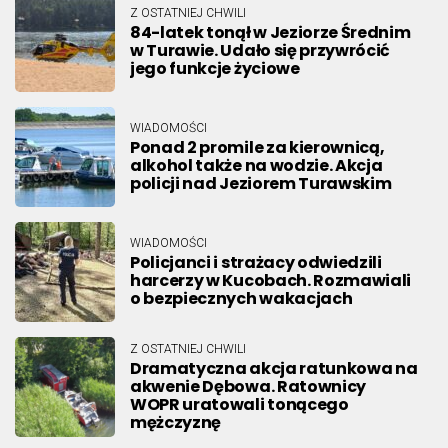
Z OSTATNIEJ CHWILI
84-latek tonął w Jeziorze Średnim
w Turawie. Udało się przywrócić
jego funkcje życiowe
WIADOMOŚCI
Ponad 2 promile za kierownicą,
alkohol także na wodzie. Akcja
policji nad Jeziorem Turawskim
WIADOMOŚCI
Policjanci i strażacy odwiedzili
harcerzy w Kucobach. Rozmawiali
o bezpiecznych wakacjach
Z OSTATNIEJ CHWILI
Dramatyczna akcja ratunkowa na
akwenie Dębowa. Ratownicy
WOPR uratowali tonącego
mężczyznę