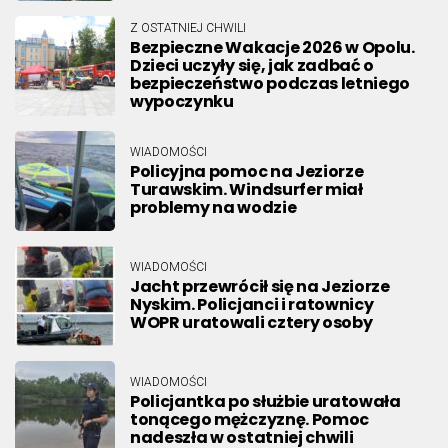
Z OSTATNIEJ CHWILI
Bezpieczne Wakacje 2026 w Opolu.
Dzieci uczyły się, jak zadbać o
bezpieczeństwo podczas letniego
wypoczynku
WIADOMOŚCI
Policyjna pomoc na Jeziorze
Turawskim. Windsurfer miał
problemy na wodzie
WIADOMOŚCI
Jacht przewrócił się na Jeziorze
Nyskim. Policjanci i ratownicy
WOPR uratowali cztery osoby
WIADOMOŚCI
Policjantka po służbie uratowała
tonącego mężczyznę. Pomoc
nadeszła w ostatniej chwili