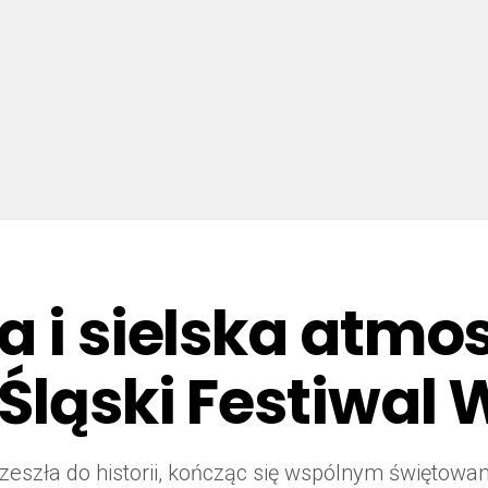
a i sielska atmo
Śląski Festiwal 
eszła do historii, kończąc się wspólnym świętowa