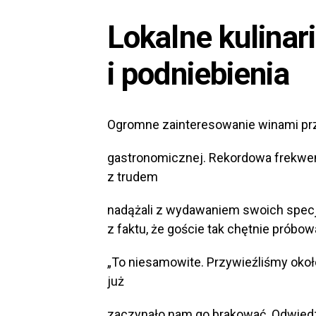
Lokalne kulinari
i podniebienia
Ogromne zainteresowanie winami prze
gastronomicznej. Rekordowa frekwenc
z trudem
nadążali z wydawaniem swoich specj
z faktu, że goście tak chętnie próbow
„To niesamowite. Przywieźliśmy okoł
już
zaczynało nam go brakować. Odwiedzi