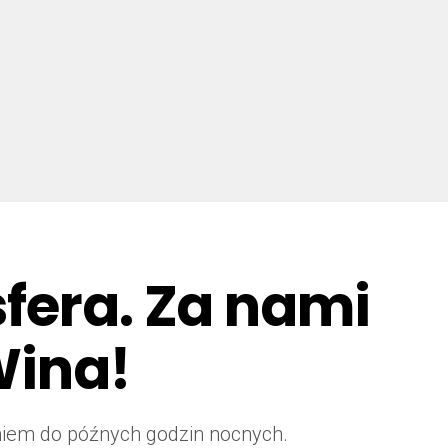
sfera. Za nami
Wina!
niem do późnych godzin nocnych.