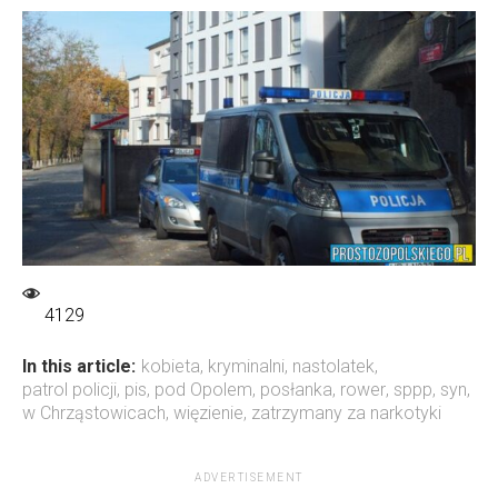
4129
In this article:
kobieta
,
kryminalni
,
nastolatek
,
patrol policji
,
pis
,
pod Opolem
,
posłanka
,
rower
,
sppp
,
syn
,
w Chrząstowicach
,
więzienie
,
zatrzymany za narkotyki
ADVERTISEMENT