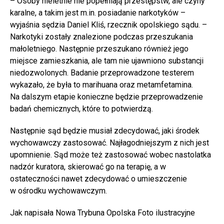
– Osoby nieletnie nie popełniają przestępstw, ale czyny
karalne, a takim jest m.in. posiadanie narkotyków –
wyjaśnia sędzia Daniel Kliś, rzecznik opolskiego sądu. –
Narkotyki zostały znalezione podczas przeszukania
małoletniego. Następnie przeszukano również jego
miejsce zamieszkania, ale tam nie ujawniono substancji
niedozwolonych. Badanie przeprowadzone testerem
wykazało, że była to marihuana oraz metamfetamina.
Na dalszym etapie konieczne będzie przeprowadzenie
badań chemicznych, które to potwierdzą.
Następnie sąd będzie musiał zdecydować, jaki środek
wychowawczy zastosować. Najłagodniejszym z nich jest
upomnienie. Sąd może też zastosować wobec nastolatka
nadzór kuratora, skierować go na terapię, a w
ostateczności nawet zdecydować o umieszczenie
w ośrodku wychowawczym.
Jak napisała Nowa Trybuna Opolska Foto ilustracyjne