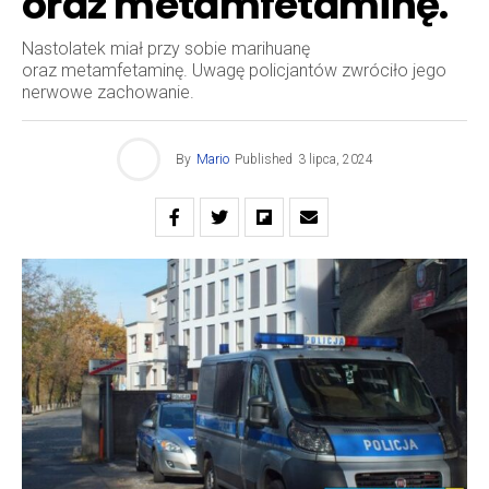
oraz metamfetaminę.
Nastolatek miał przy sobie marihuanę
oraz metamfetaminę. Uwagę policjantów zwróciło jego
nerwowe zachowanie.
By
Mario
Published
3 lipca, 2024