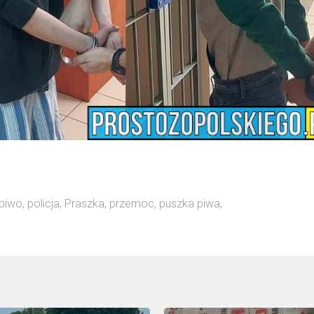
piwo
,
policja
,
Praszka
,
przemoc
,
puszka piwa
,