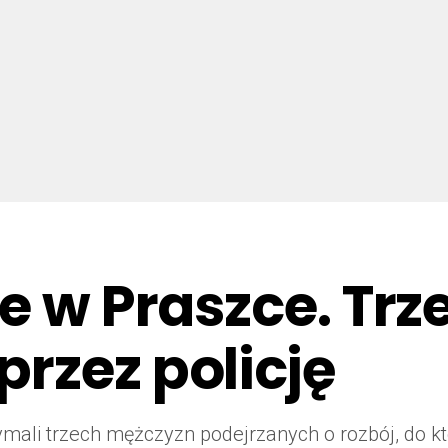
ie w Praszce. Tr
rzez policję
rzymali trzech mężczyzn podejrzanych o rozbój, do k