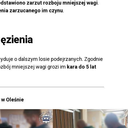
edstawiono zarzut rozboju mniejszej wagi
.
ienia zarzucanego im czynu
.
ięzienia
ecyduje o dalszym losie podejrzanych. Zgodnie
rozbój mniejszej wagi grozi im
kara do 5 lat
 w Oleśnie