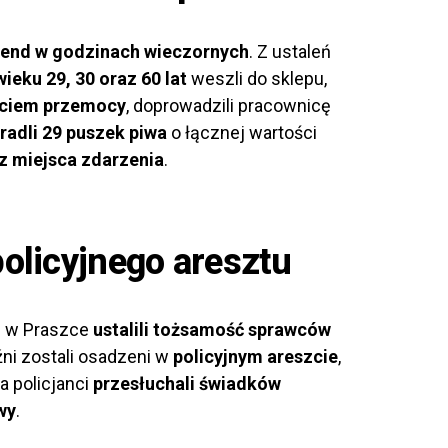
end w godzinach wieczornych
. Z ustaleń
ieku 29, 30 oraz 60 lat
weszli do sklepu,
yciem przemocy
, doprowadzili pracownicę
radli 29 puszek piwa
o łącznej wartości
 z miejsca zdarzenia
.
policyjnego aresztu
ji w Praszce
ustalili tożsamość sprawców
ni zostali osadzeni w
policyjnym areszcie
,
 policjanci
przesłuchali świadków
wy
.