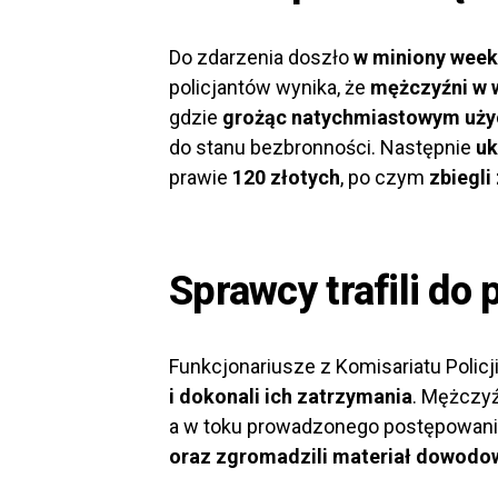
Do zdarzenia doszło
w miniony week
policjantów wynika, że
mężczyźni w w
gdzie
grożąc natychmiastowym uż
do stanu bezbronności. Następnie
uk
prawie
120 złotych
, po czym
zbiegli
Sprawcy trafili do 
Funkcjonariusze z Komisariatu Polic
i dokonali ich zatrzymania
. Mężczyź
a w toku prowadzonego postępowania
oraz zgromadzili materiał dowodo