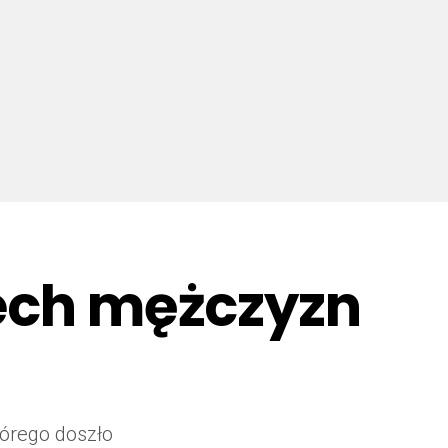
zech mężczyzn
tórego doszło