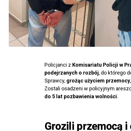
Policjanci z
Komisariatu Policji w P
podejrzanych o rozbój
, do którego 
Sprawcy,
grożąc użyciem przemocy
Zostali osadzeni w policyjnym areszci
do 5 lat pozbawienia wolności
.
Grozili przemocą i 