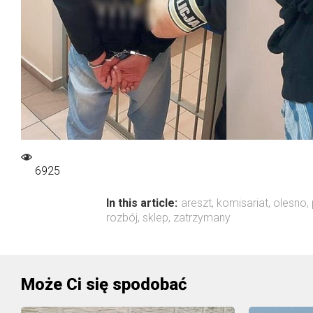
6925
In this article:
areszt
,
komisariat
,
olesno
,
rozbój
,
sklep
,
zatrzymany
Może Ci się spodobać