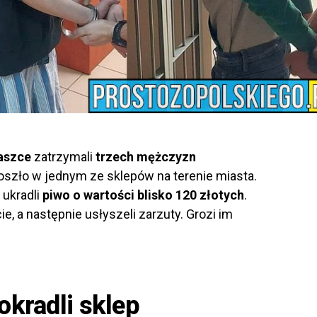
raszce
zatrzymali
trzech mężczyzn
doszło w jednym ze sklepów na terenie miasta.
, ukradli
piwo o wartości blisko 120 złotych
.
e, a następnie usłyszeli zarzuty. Grozi im
okradli sklep