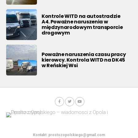
Kontrole WITD na autostradzie
A4. Poważne naruszenia w
międzynarodowym transporcie
drogowym
Poważne naruszenia czasu pracy
kierowcy. Kontrola WITD na DK45
w Reńskiej Wsi
Kontakt:
prostozopolskiego@gmail.com