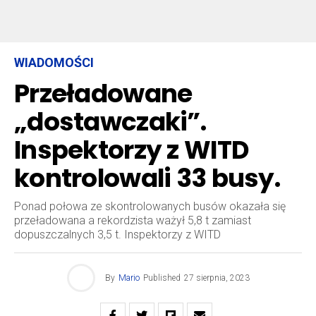
WIADOMOŚCI
Przeładowane
„dostawczaki”.
Inspektorzy z WITD
kontrolowali 33 busy.
Ponad połowa ze skontrolowanych busów okazała się
przeładowana a rekordzista ważył 5,8 t zamiast
dopuszczalnych 3,5 t. Inspektorzy z WITD
By
Mario
Published
27 sierpnia, 2023