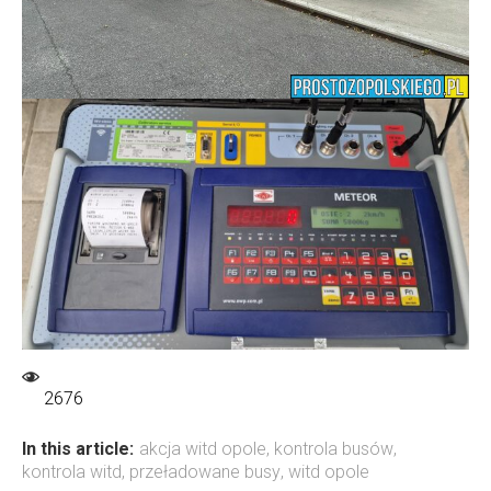
2676
In this article:
akcja witd opole
,
kontrola busów
,
kontrola witd
,
przeładowane busy
,
witd opole