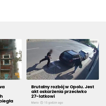
owa
Brutalny rozbój w Opolu. Jest
akt oskarżenia przeciwko
ch
27-latkowi
biegła
Mario
15 godzin ago