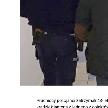
Prudniccy policjanci zatrzymali 43-
kradzież laptopa z jednego z obiektó