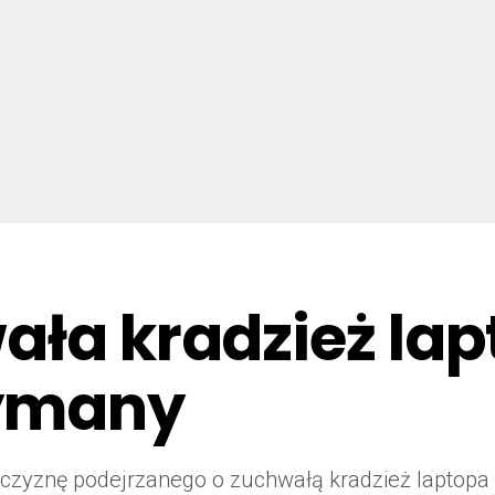
ła kradzież lapt
zymany
żczyznę podejrzanego o zuchwałą kradzież laptopa 