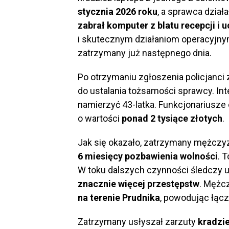
stycznia 2026 roku
, a sprawca dział
zabrał komputer z blatu recepcji i 
i skutecznym działaniom operacyjn
zatrzymany już następnego dnia.
Po otrzymaniu zgłoszenia policjanci 
do ustalania tożsamości sprawcy. In
namierzyć 43-latka. Funkcjonariusze 
o wartości
ponad 2 tysiące złotych
.
Jak się okazało, zatrzymany mężczy
6 miesięcy pozbawienia wolności
. 
W toku dalszych czynności śledczy us
znacznie więcej przestępstw
. Mężc
na terenie Prudnika
, powodując łącz
Zatrzymany usłyszał zarzuty
kradzi