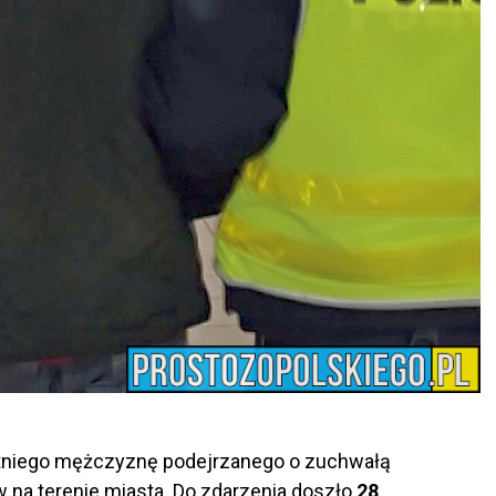
letniego mężczyznę podejrzanego o zuchwałą
w na terenie miasta. Do zdarzenia doszło
28