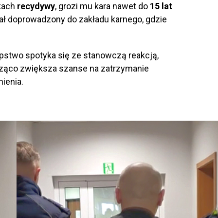
nkach
recydywy
, grozi mu kara nawet do
15 lat
stał doprowadzony do zakładu karnego, gdzie
ępstwo spotyka się ze stanowczą reakcją,
cząco zwiększa szanse na zatrzymanie
ienia.