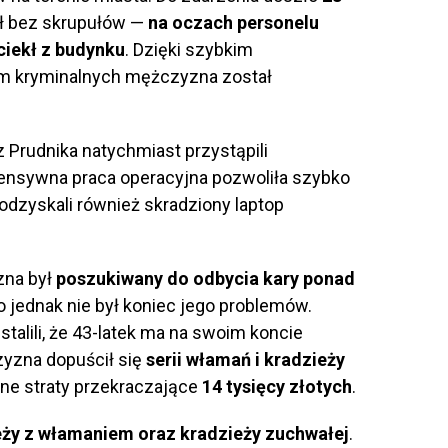
ał bez skrupułów —
na oczach personelu
uciekł z budynku
. Dzięki szybkim
ym kryminalnych mężczyzna został
z Prudnika natychmiast przystąpili
tensywna praca operacyjna pozwoliła szybko
odzyskali również skradziony laptop
zna był
poszukiwany do odbycia kary ponad
To jednak nie był koniec jego problemów.
talili, że 43-latek ma na swoim koncie
zyzna dopuścił się
serii włamań i kradzieży
ne straty przekraczające
14 tysięcy złotych
.
eży z włamaniem oraz kradzieży zuchwałej
.