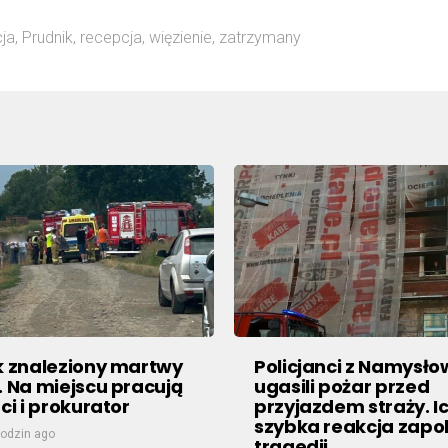
cja
,
Prudnik
,
recepcja
,
więzienie
,
zatrzymany
k znaleziony martwy
Policjanci z Namysł
. Na miejscu pracują
ugasili pożar przed
ci i prokurator
przyjazdem straży. I
szybka reakcja zapo
godzin ago
tragedii