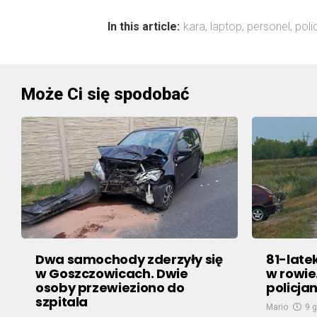
In this article:
kara
,
laptop
,
personel
,
poli
Może Ci się spodobać
Dwa samochody zderzyły się
81-late
w Goszczowicach. Dwie
w rowie
osoby przewieziono do
policjan
szpitala
Mario
9 