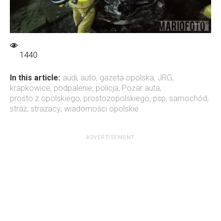
1440
In this article:
audi
,
auto
,
gazeta opolska
,
JRG
,
krapkowice
,
podpalenie
,
policja
,
Pożar auta
,
prosto z opolskiego
,
prostozopolskiego
,
psp
,
samochód
,
straż
,
strazacy
,
wiadomości opolskie
ADVERTISEMENT