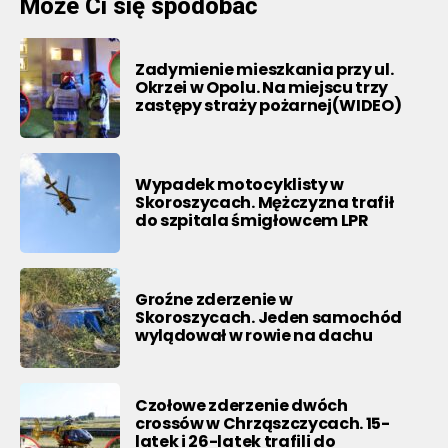
Może Ci się spodobać
Zadymienie mieszkania przy ul.
Okrzei w Opolu. Na miejscu trzy
zastępy straży pożarnej(WIDEO)
Wypadek motocyklisty w
Skoroszycach. Mężczyzna trafił
do szpitala śmigłowcem LPR
Groźne zderzenie w
Skoroszycach. Jeden samochód
wylądował w rowie na dachu
Czołowe zderzenie dwóch
crossów w Chrząszczycach. 15-
latek i 26-latek trafili do