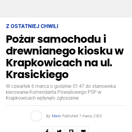
Z OSTATNIEJ CHWILI
Pożar samochodu i
drewnianego kiosku w
Krapkowicach na ul.
Krasickiego
W czwartek 6 marca o godzinie 01:47 do stanowiska
kierowania Komendanta Powiatowego PSP w
Krapkowicach wpłynęło zgłoszenie
By
Mario
Published
7 marca, 2025