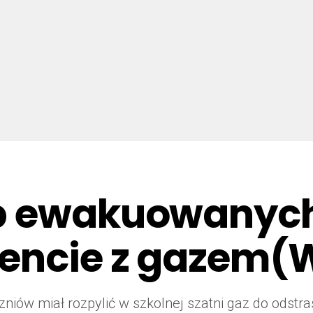
b ewakuowanych 
dencie z gazem(
niów miał rozpylić w szkolnej szatni gaz do odstra