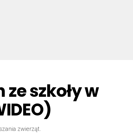
ze szkoły w
WIDEO)
szania zwierząt.