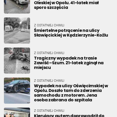
Oleskiej w Opolu. 41-latek miał
sporo szczęścia
Z OSTATNIEJ CHWILI
Śmiertelne potrącenie na ulicy
Sławięcickiej w Kędzierzynie-Koźlu
Z OSTATNIEJ CHWILI
Tragiczny wypadek na trasie
Zawiść–Szum. 21-latek zginął na
miejscu
Z OSTATNIEJ CHWILI
Wypadek na ulicy Oświęcimskiej w
Opolu. Doszło tam do zderzenia
samochodu z motorem. Jena
osoba zabrana do szpitala
Z OSTATNIEJ CHWILI
Kierujący autem doprowadził do