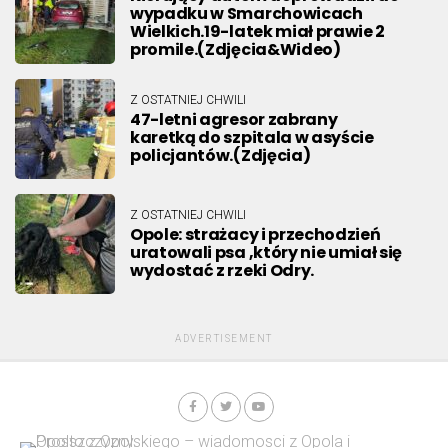
wypadku w Smarchowicach
Wielkich.19-latek miał prawie 2
promile.(Zdjęcia&Wideo)
Z OSTATNIEJ CHWILI
47-letni agresor zabrany
karetką do szpitala w asyście
policjantów.(Zdjęcia)
Z OSTATNIEJ CHWILI
Opole: strażacy i przechodzień
uratowali psa ,który nie umiał się
wydostać z rzeki Odry.
ADVERTISEMENT