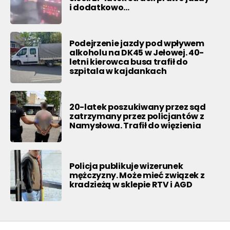
i dodatkowo…
Podejrzenie jazdy pod wpływem
alkoholu na DK45 w Jełowej. 40-
letni kierowca busa trafił do
szpitala w kajdankach
20-latek poszukiwany przez sąd
zatrzymany przez policjantów z
Namysłowa. Trafił do więzienia
Policja publikuje wizerunek
mężczyzny. Może mieć związek z
kradzieżą w sklepie RTV i AGD