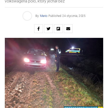
volkswagena polo, który jechał bez
By
Mario
Published
24 stycznia, 2025