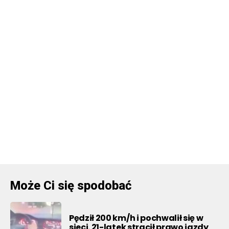
Może Ci się spodobać
Pędził 200 km/h i pochwalił się w
sieci. 21-latek stracił prawo jazdy