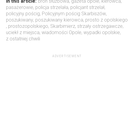
In this article:
bron służbowa
,
gazeta opole
,
kierowca
,
pasażerowie
,
policja strzelała
,
policjant strzelał
,
policyjny pościg
,
Policyjnym pościg Skarbiszów
,
poszukiwany
,
poszukiwany kierowca
,
prosto z opolskiego
,
prostozopolskiego
,
Skarbimierz
,
strzały ostrzegawcze
,
uciekł z miejsca
,
wiadomości Opole
,
wypadki opolskie
,
z ostatniej chwili
ADVERTISEMENT