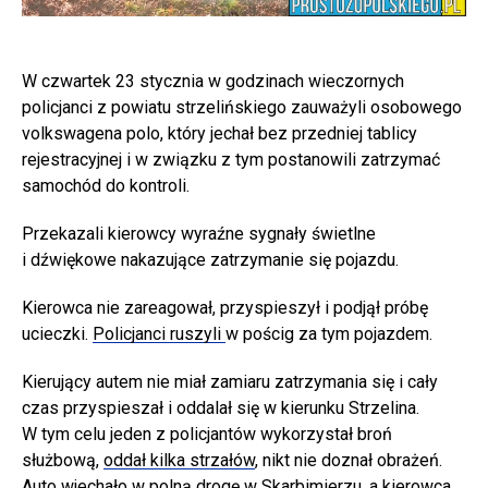
W czwartek 23 stycznia w godzinach wieczornych
policjanci z powiatu strzelińskiego zauważyli osobowego
volkswagena polo, który jechał bez przedniej tablicy
rejestracyjnej i w związku z tym postanowili zatrzymać
samochód do kontroli.
Przekazali kierowcy wyraźne sygnały świetlne
i dźwiękowe nakazujące zatrzymanie się pojazdu.
Kierowca nie zareagował, przyspieszył i podjął próbę
ucieczki.
Policjanci ruszyli
w pościg za tym pojazdem.
Kierujący autem nie miał zamiaru zatrzymania się i cały
czas przyspieszał i oddalał się w kierunku Strzelina.
W tym celu jeden z policjantów wykorzystał broń
służbową,
oddał kilka strzałów
, nikt nie doznał obrażeń.
Auto wjechało w polną drogę w Skarbimierzu, a kierowca