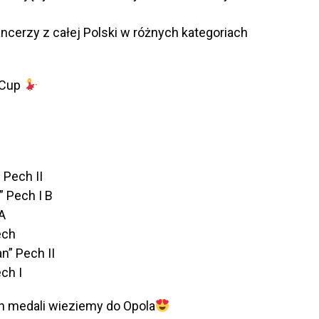
ancerzy z całej Polski w różnych kategoriach
 Cup
 Pech II
 Pech I B
A
ech
n” Pech II
ch I
h medali wieziemy do Opola