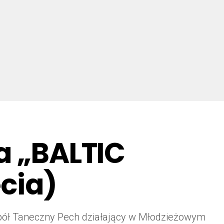
a „BALTIC
cia)
espół Taneczny Pech działający w Młodzieżowym