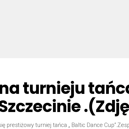
 na turnieju tańc
zczecinie .(Zdję
ię prestiżowy turniej tańca „ Baltic Dance Cup”.Z