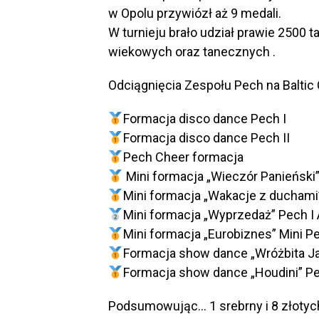
w Opolu przywiózł aż 9 medali.
W turnieju brało udział prawie 2500 t
wiekowych oraz tanecznych .
Odciągnięcia Zespołu Pech na Baltic
Formacja disco dance Pech I
Formacja disco dance Pech II
Pech Cheer formacja
Mini formacja „Wieczór Panieński”
Mini formacja „Wakacje z duchami”
Mini formacja „Wyprzedaż” Pech I 
Mini formacja „Eurobiznes” Mini P
Formacja show dance „Wróżbita Ja
Formacja show dance „Houdini” Pe
Podsumowując… 1 srebrny i 8 złotyc