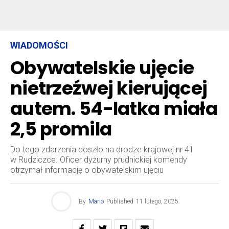
WIADOMOŚCI
Obywatelskie ujęcie
nietrzeźwej kierującej
autem. 54-latka miała
2,5 promila
Do tego zdarzenia doszło na drodze krajowej nr 41
w Rudziczce. Oficer dyżurny prudnickiej komendy
otrzymał informację o obywatelskim ujęciu
By
Mario
Published
11 lutego, 2025