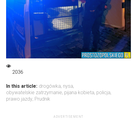
2036
In this article:
drogówka
,
nysa
,
obywatelskie zatrzymanie
,
pijana kobieta
,
policja
,
prawo jazdy
,
Prudnik
ADVERTISEMENT