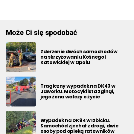
Może Ci się spodobać
Zderzenie dwóch samochodów
na skrzyżowaniu Kośnego i
Katowickiej w Opolu
Tragiczny wypadek na DK43 w
Jaworku. Motocyklista zginął,
jego żona walczy o życie
Wypadek na DK94 w Izbicku.
Samochód zjechał z drogi, dwie
osoby pod opieką ratowników