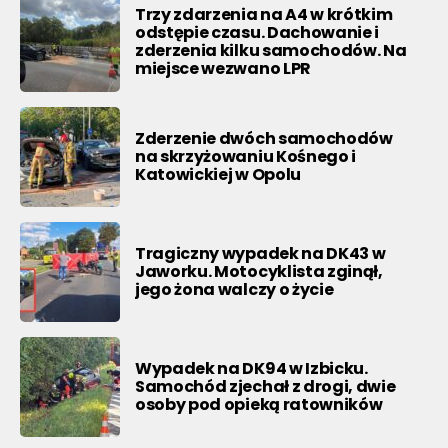
Trzy zdarzenia na A4 w krótkim
odstępie czasu. Dachowanie i
zderzenia kilku samochodów. Na
miejsce wezwano LPR
Zderzenie dwóch samochodów
na skrzyżowaniu Kośnego i
Katowickiej w Opolu
Tragiczny wypadek na DK43 w
Jaworku. Motocyklista zginął,
jego żona walczy o życie
Wypadek na DK94 w Izbicku.
Samochód zjechał z drogi, dwie
osoby pod opieką ratowników