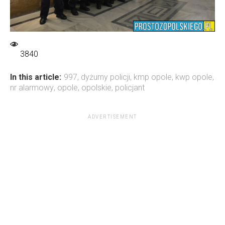
3840
In this article:
997
,
dyżurny policji
,
kmp opole
,
kwp opole
,
nr alarmowy
,
opole
,
opolskie
,
policjant
ADVERTISEMENT