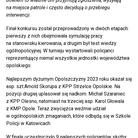
bowiem to właśnie oni przyjmują zgłoszenia, wysyłają
na miejsce patrole i często decydują o przebiegu
interwencji.
Finał konkursu został przeprowadzony w dwóch etapach:
pierwszy z nich obejmowała symulację pracy
na stanowisku kierowania, a drugim był test wiedzy
ogólnopolicyjnej. W turnieju wystartowali policjanci
reprezentujący niemal wszystkie jednostki województwa
opolskiego.
Najlepszym dyżurnym Opolszczyzny 2023 roku okazał się
asp. szt.Arnold Skorupa z KPP Strzelce Opolskie. Na
pozycji drugiej uplasował się nadkom. Michał Szaraniec
z KPP Olesno, natomiast na trzeciej asp. Karol Głowala
z KMP Opole. Teraz zwycięzca weźmie udział
w ogólnopolskich zmaganiach, które odbędą się w Szkole
Policji w Katowicach.
W finale uczestniczyło 9 najlepszych policjantów służby