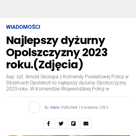
WIADOMOŚCI
Najlepszy dyżurny
Opolszczyzny 2023
roku.(Zdjęcia)
Asp. szt. Arnold Skorupa z Komendy Powiatowej Policji w
Strzelcach Opolskich to najlepszy dyżurny Opolszczyzny
2023 roku. W Komendzie Wojewódzkiej Policji w
By
Mario
Published
13 września, 2023