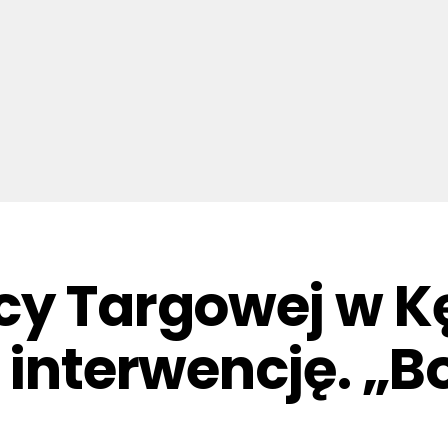
cy Targowej w K
 interwencję. „B