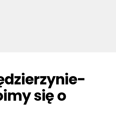
ędzierzynie-
oimy się o