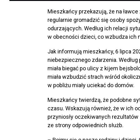
Mieszkańcy przekazują, że na ławce 
regularnie gromadzić się osoby spoż
odurzających. Według ich relacji syt
w obecności dzieci, co wzbudza ich n
Jak informują mieszkańcy, 6 lipca 20
niebezpiecznego zdarzenia. Według pr
miała biegać po ulicy z kijem bejsbo
miała wzbudzić strach wśród okolic
w pobliżu miały uciekać do domów.
Mieszkańcy twierdzą, że podobne sy
czasu. Wskazują również, że w ich o
przyniosły oczekiwanych rezultatów 
ze strony odpowiednich służb.
– Boimy się o nasze rodziny i dzieci