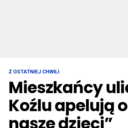
Z OSTATNIEJ CHWILI
Mieszkańcy uli
Koźlu apelują o
nasze dzieci”