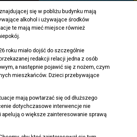
znajdującej się w pobliżu budynku mają
ywające alkohol i używające środków
uacje te mają mieć miejsce również
iepokój.
26 roku miało dojść do szczególnie
zekazanej redakcji relacji jedna z osób
lowym, a następnie pojawić się z nożem, czym
znych mieszkańców. Dzieci przebywające
tuacje mają powtarzać się od dłuższego
cenie dotychczasowe interwencje nie
i apelują o większe zainteresowanie sprawą
. Chcemy, aby ktoś zainteresował się tym