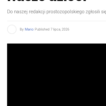
Do naszej redakcji prostozopolskiego zgłosili 
By
Mario
Published
7 lipca, 2026