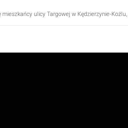
się mieszkańcy ulicy Targowej w Kędzierzynie-Koźlu