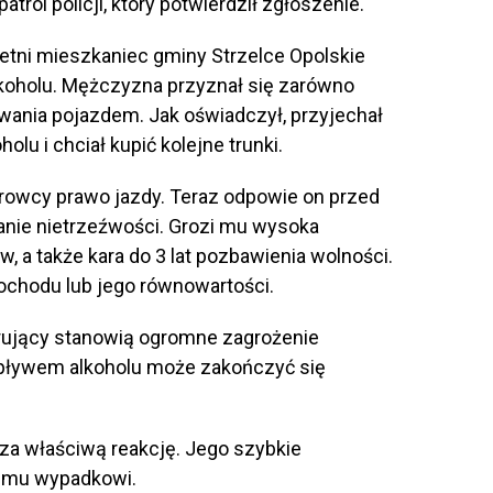
rol policji, który potwierdził zgłoszenie.
etni mieszkaniec gminy Strzelce Opolskie
alkoholu. Mężczyzna przyznał się zarówno
rowania pojazdem. Jak oświadczył, przyjechał
lu i chciał kupić kolejne trunki.
erowcy prawo jazdy. Teraz odpowie on przed
nie nietrzeźwości. Grozi mu wysoka
 a także kara do 3 lat pozbawienia wolności.
ochodu lub jego równowartości.
ierujący stanowią ogromne zagrożenie
wpływem alkoholu może zakończyć się
za właściwą reakcję. Jego szybkie
emu wypadkowi.