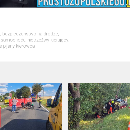
a
,
bezpieczeństwo na drodze
,
a samochodu
,
nietrzeźwy kierujący
,
e pijany kierowca