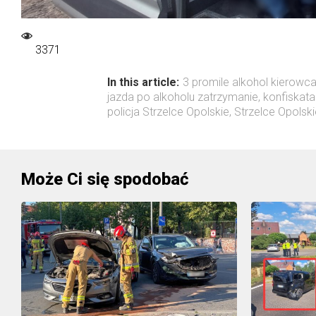
3371
In this article:
3 promile alkohol kierowc
jazda po alkoholu zatrzymanie
,
konfiskat
policja Strzelce Opolskie
,
Strzelce Opolski
Może Ci się spodobać