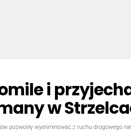
romile i przyjech
ymany w Strzelc
ntów pozwoliły wyeliminować z ruchu drogowego ni