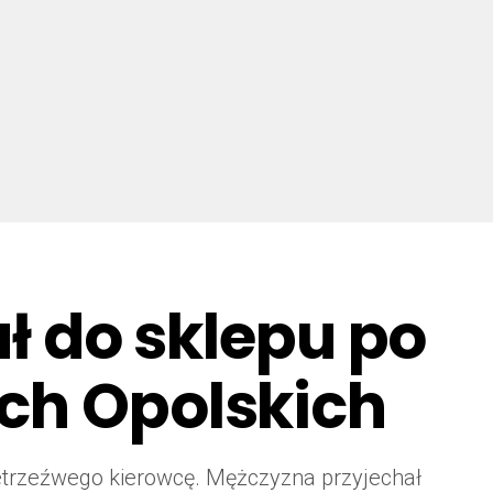
ał do sklepu po
ach Opolskich
etrzeźwego kierowcę. Mężczyzna przyjechał