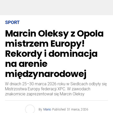
SPORT
Marcin Oleksy z Opola
mistrzem Europy!
Rekordy i dominacja
na arenie
międzynarodowej
W dniach 25–30 marca 2026 roku w Siedlcach odbyły się
Mistrzostwa Europy federacji XPC. W zawodach
znakomicie zaprezentował się Marcin Oleksy
By
Mario
Published
31 marca, 2026