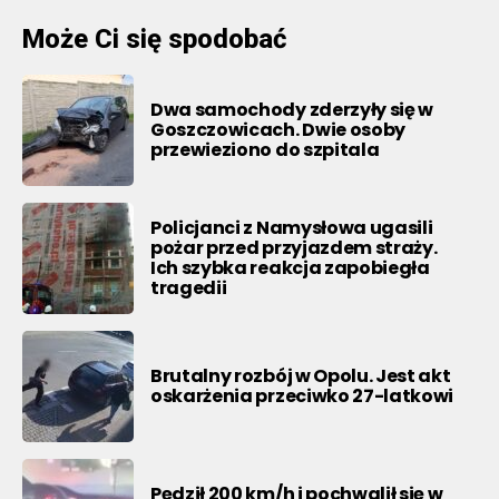
Może Ci się spodobać
Dwa samochody zderzyły się w
Goszczowicach. Dwie osoby
przewieziono do szpitala
Policjanci z Namysłowa ugasili
pożar przed przyjazdem straży.
Ich szybka reakcja zapobiegła
tragedii
Brutalny rozbój w Opolu. Jest akt
oskarżenia przeciwko 27-latkowi
Pędził 200 km/h i pochwalił się w