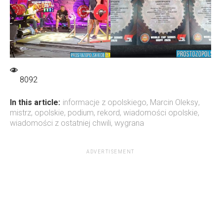
8092
In this article:
informacje z opolskiego
,
Marcin Oleksy
,
mistrz
,
opolskie
,
podium
,
rekord
,
wiadomości opolskie
,
wiadomości z ostatniej chwili
,
wygrana
ADVERTISEMENT