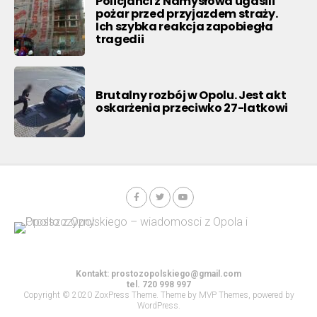
Policjanci z Namysłowa ugasili
pożar przed przyjazdem straży.
Ich szybka reakcja zapobiegła
tragedii
Brutalny rozbój w Opolu. Jest akt
oskarżenia przeciwko 27-latkowi
Kontakt:
prostozopolskiego@gmail.com
tel. 720 998 997
Copyright © 2020 ZoxPress Theme. Theme by MVP Themes, powered by
WordPress.