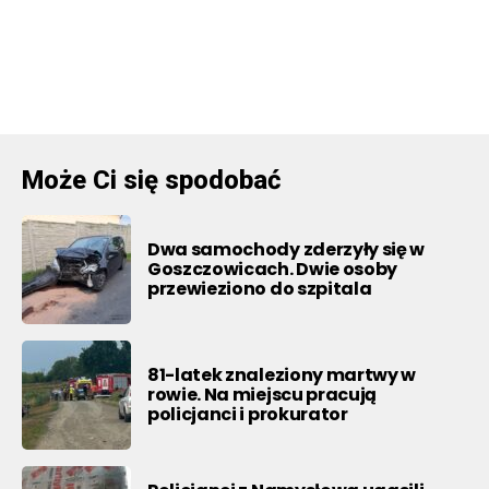
Może Ci się spodobać
Dwa samochody zderzyły się w
Goszczowicach. Dwie osoby
przewieziono do szpitala
81-latek znaleziony martwy w
rowie. Na miejscu pracują
policjanci i prokurator