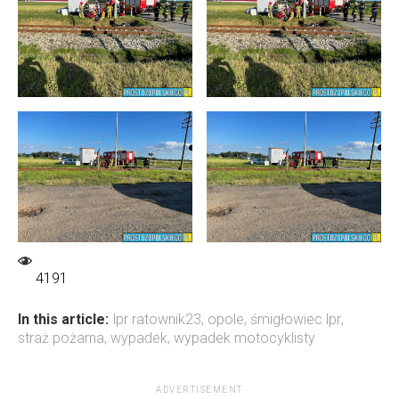
4191
In this article:
lpr ratownik23
,
opole
,
śmigłowiec lpr
,
straż pożarna
,
wypadek
,
wypadek motocyklisty
ADVERTISEMENT