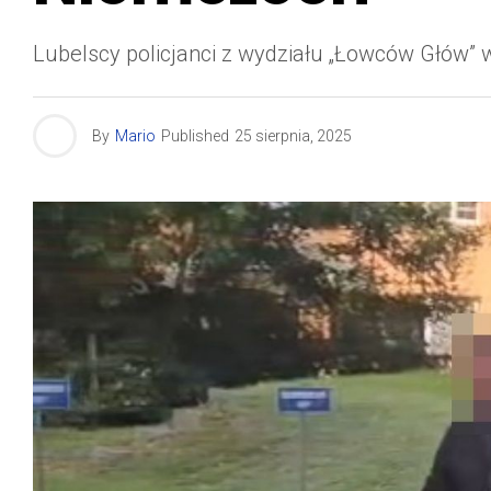
Lubelscy policjanci z wydziału „Łowców Głów” w
By
Mario
Published
25 sierpnia, 2025