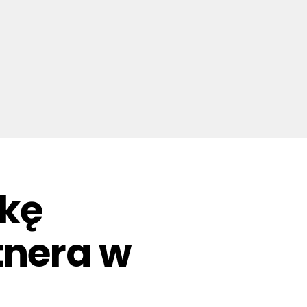
tkę
tnera w