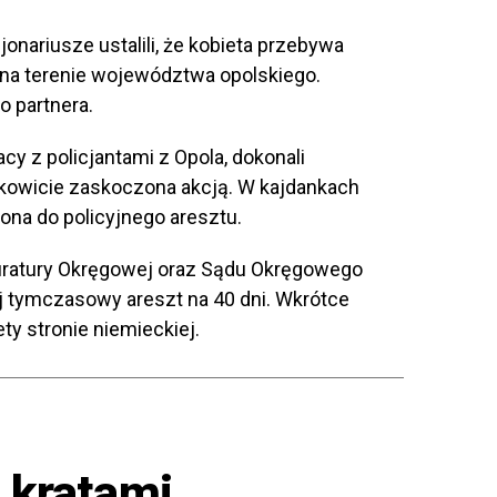
onariusze ustalili, że kobieta przebywa
 na terenie województwa opolskiego.
 partnera.
y z policjantami z Opola, dokonali
ałkowicie zaskoczona akcją. W kajdankach
iona do policyjnego aresztu.
uratury Okręgowej oraz Sądu Okręgowego
j tymczasowy areszt na 40 dni. Wkrótce
ty stronie niemieckiej.
 kratami