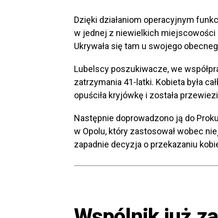
Dzięki działaniom operacyjnym funkcj
w jednej z niewielkich miejscowości
Ukrywała się tam u swojego obecnego
Lubelscy poszukiwacze, we współprac
zatrzymania 41-latki. Kobieta była c
opuściła kryjówkę i została przewiez
Następnie doprowadzono ją do Prok
w Opolu, który zastosował wobec nie
zapadnie decyzja o przekazaniu kobie
Wspólnik już za