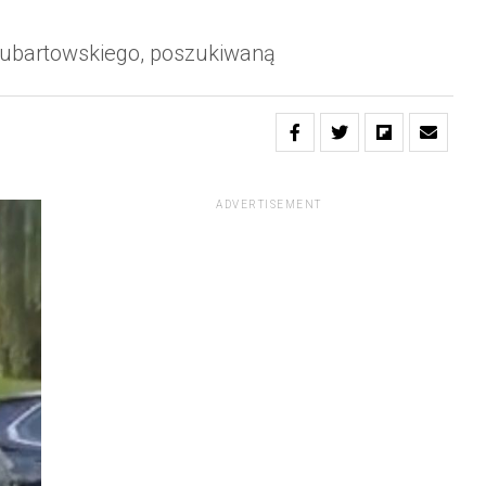
u lubartowskiego, poszukiwaną
ADVERTISEMENT