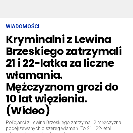
WIADOMOŚCI
Kryminalni z Lewina
Brzeskiego zatrzymali
21 i 22-latka za liczne
włamania.
Mężczyznom grozi do
10 lat więzienia.
(Wideo)
Policjanci z Lewina Brzeskiego zatrzymali 2 mężczyzna
podejrzewanych o szereg włamań. To 21 i 22-letni