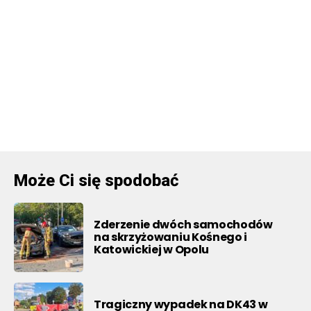
Może Ci się spodobać
Zderzenie dwóch samochodów
na skrzyżowaniu Kośnego i
Katowickiej w Opolu
Tragiczny wypadek na DK43 w