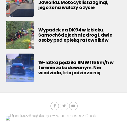
Jaworku. Motocyklista zginął,
jego żona walczy o życie
Wypadek na DK94 w Izbicku.
Samochód zjechał z drogi, dwie
osoby pod opieką ratowników
19-latka pędziła BMW 115 km/h w
terenie zabudowanym. Nie
wiedziała, kto jedzie za nią