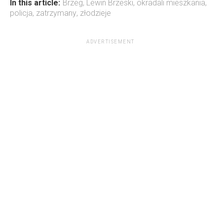
In this article:
Brzeg
,
Lewin Brzeski
,
okradali mieszkania
,
policja
,
zatrzymany
,
złodzieje
ADVERTISEMENT