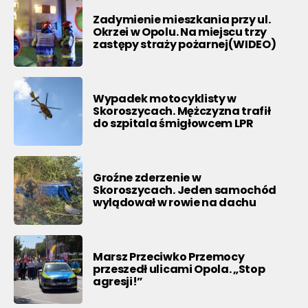
Zadymienie mieszkania przy ul.
Okrzei w Opolu. Na miejscu trzy
zastępy straży pożarnej(WIDEO)
Wypadek motocyklisty w
Skoroszycach. Mężczyzna trafił
do szpitala śmigłowcem LPR
Groźne zderzenie w
Skoroszycach. Jeden samochód
wylądował w rowie na dachu
Marsz Przeciwko Przemocy
przeszedł ulicami Opola. „Stop
agresji!”