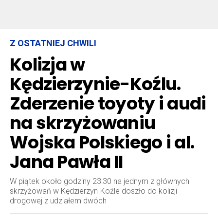
Z OSTATNIEJ CHWILI
Kolizja w
Kędzierzynie-Koźlu.
Zderzenie toyoty i audi
na skrzyżowaniu
Wojska Polskiego i al.
Jana Pawła II
W piątek około godziny 23:30 na jednym z głównych
skrzyżowań w Kędzierzyn-Koźle doszło do kolizji
drogowej z udziałem dwóch