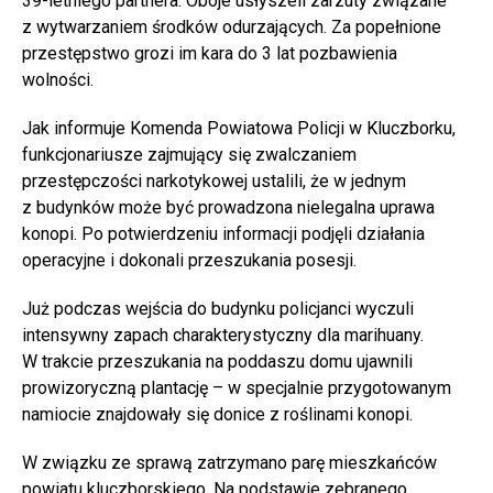
39-letniego partnera. Oboje usłyszeli zarzuty związane
z wytwarzaniem środków odurzających. Za popełnione
przestępstwo grozi im kara do 3 lat pozbawienia
wolności.
Jak informuje Komenda Powiatowa Policji w Kluczborku,
funkcjonariusze zajmujący się zwalczaniem
przestępczości narkotykowej ustalili, że w jednym
z budynków może być prowadzona nielegalna uprawa
konopi. Po potwierdzeniu informacji podjęli działania
operacyjne i dokonali przeszukania posesji.
Już podczas wejścia do budynku policjanci wyczuli
intensywny zapach charakterystyczny dla marihuany.
W trakcie przeszukania na poddaszu domu ujawnili
prowizoryczną plantację – w specjalnie przygotowanym
namiocie znajdowały się donice z roślinami konopi.
W związku ze sprawą zatrzymano parę mieszkańców
powiatu kluczborskiego. Na podstawie zebranego