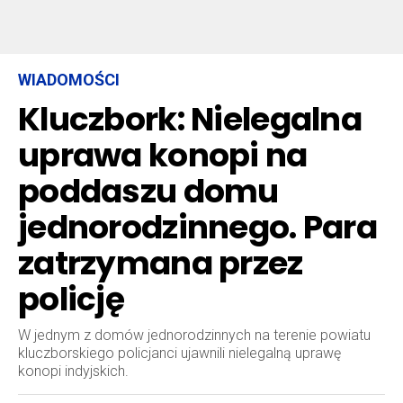
WIADOMOŚCI
Kluczbork: Nielegalna
uprawa konopi na
poddaszu domu
jednorodzinnego. Para
zatrzymana przez
policję
W jednym z domów jednorodzinnych na terenie powiatu
kluczborskiego policjanci ujawnili nielegalną uprawę
konopi indyjskich.