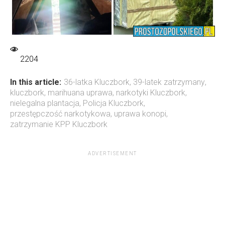
2204
In this article:
36-latka Kluczbork
,
39-latek zatrzymany
,
kluczbork
,
marihuana uprawa
,
narkotyki Kluczbork
,
nielegalna plantacja
,
Policja Kluczbork
,
przestępczość narkotykowa
,
uprawa konopi
,
zatrzymanie KPP Kluczbork
ADVERTISEMENT