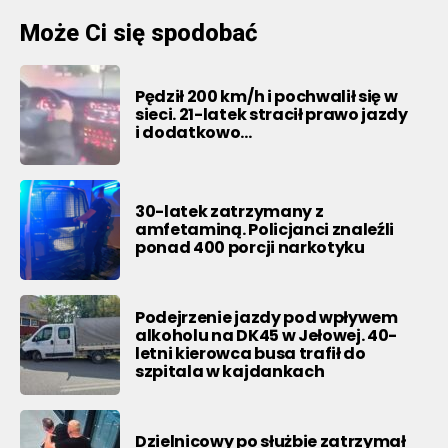
Może Ci się spodobać
Pędził 200 km/h i pochwalił się w
sieci. 21-latek stracił prawo jazdy
i dodatkowo…
30-latek zatrzymany z
amfetaminą. Policjanci znaleźli
ponad 400 porcji narkotyku
Podejrzenie jazdy pod wpływem
alkoholu na DK45 w Jełowej. 40-
letni kierowca busa trafił do
szpitala w kajdankach
Dzielnicowy po służbie zatrzymał