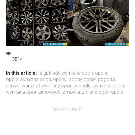
3814
In this article:
felgi
,
kiedy wymiana opon
,
opole
,
opole wymiana opon
,
opony
,
opony opole
,
pogoda
,
serwis
,
warsztat wymiany opon w opolu
,
wymiana opon
,
wymiana opon zimowych
,
zimowki
,
zmiana opon opole
ADVERTISEMENT