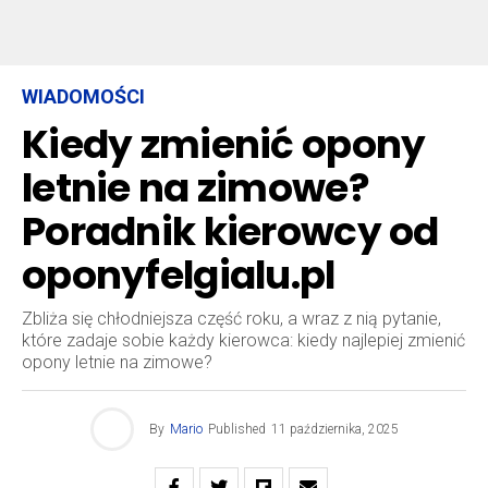
WIADOMOŚCI
Kiedy zmienić opony
letnie na zimowe?
Poradnik kierowcy od
oponyfelgialu.pl
Zbliża się chłodniejsza część roku, a wraz z nią pytanie,
które zadaje sobie każdy kierowca: kiedy najlepiej zmienić
opony letnie na zimowe?
By
Mario
Published
11 października, 2025