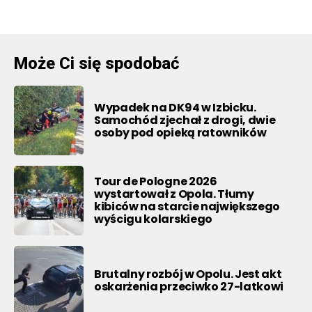
Może Ci się spodobać
Wypadek na DK94 w Izbicku.
Samochód zjechał z drogi, dwie
osoby pod opieką ratowników
Tour de Pologne 2026
wystartował z Opola. Tłumy
kibiców na starcie największego
wyścigu kolarskiego
Brutalny rozbój w Opolu. Jest akt
oskarżenia przeciwko 27-latkowi