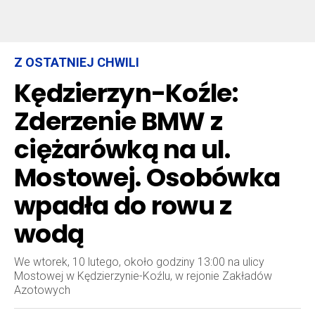
Z OSTATNIEJ CHWILI
Kędzierzyn-Koźle:
Zderzenie BMW z
ciężarówką na ul.
Mostowej. Osobówka
wpadła do rowu z
wodą
We wtorek, 10 lutego, około godziny 13:00 na ulicy
Mostowej w Kędzierzynie-Koźlu, w rejonie Zakładów
Azotowych