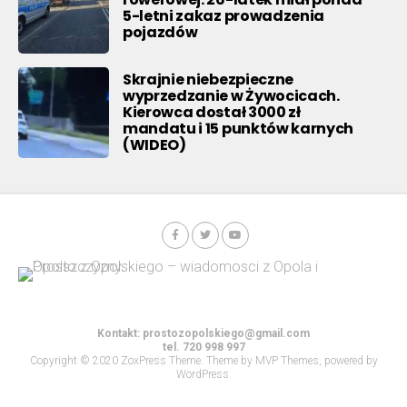
5-letni zakaz prowadzenia
pojazdów
Skrajnie niebezpieczne
wyprzedzanie w Żywocicach.
Kierowca dostał 3000 zł
mandatu i 15 punktów karnych
(WIDEO)
Kontakt:
prostozopolskiego@gmail.com
tel. 720 998 997
Copyright © 2020 ZoxPress Theme. Theme by MVP Themes, powered by
WordPress.