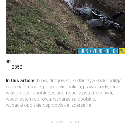
2852
In this article:
bmw
,
drogówka
,
kędzierzyn-koźle
,
kolizja
,
opole informacje
,
pogotowie
,
policja
,
prawo jazdy
,
straż
,
wiadomości opolskie
,
wiadomości z ostatniej chwili
,
wpadł autem do rowu
,
wydarzenia opolskie
,
wypadki opolskie osp opolskie
,
zderzenie
ADVERTISEMENT