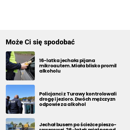
Może Ci się spodobać
16-latka jechała pijana
mikroautem. Miała blisko promil
alkoholu
Policjanci z Turawy kontrolowali
drogę i jezioro. Dwóch mężczyzn
odpowie za alkohol
Jechał busem po ścieżce pieszo-
rowerowej. 26-latek miał ponad