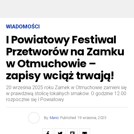
WIADOMOŚCI
I Powiatowy Festiwal
Przetworów na Zamku
w Otmuchowie –
zapisy wciąż trwają!
20 września 2025 roku Zamek w Otmuchowie zamieni się
w prawdziwą stolicę lokalnych smaków. O godzinie 12.00
rozpocznie się I Powiatowy
By
Mario
Published
19 września, 2025