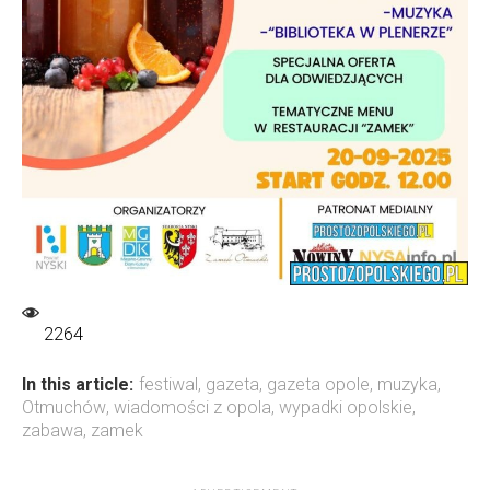
2264
In this article:
festiwal
,
gazeta
,
gazeta opole
,
muzyka
,
Otmuchów
,
wiadomości z opola
,
wypadki opolskie
,
zabawa
,
zamek