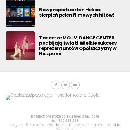
Nowy repertuar kin Helios:
sierpień pełen filmowych hitów!
Tancerze MOUV. DANCE CENTER
podbijają świat! Wielkie sukcesy
reprezentantów Opolszczyzny w
Hiszpanii
Kontakt:
prostozopolskiego@gmail.com
tel. 720 998 997
Copyright © 2020 ZoxPress Theme. Theme by MVP Themes, powered by
WordPress.