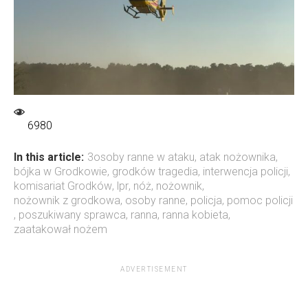
6980
In this article:
3osoby ranne w ataku
,
atak nożownika
,
bójka w Grodkowie
,
grodków tragedia
,
interwencja policji
,
komisariat Grodków
,
lpr
,
nóż
,
nożownik
,
nożownik z grodkowa
,
osoby ranne
,
policja
,
pomoc policji
,
poszukiwany sprawca
,
ranna
,
ranna kobieta
,
zaatakował nożem
ADVERTISEMENT