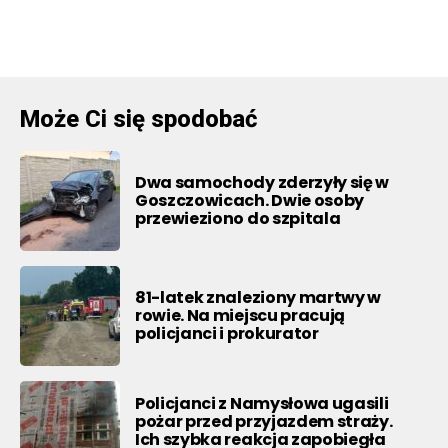
Może Ci się spodobać
Dwa samochody zderzyły się w
Goszczowicach. Dwie osoby
przewieziono do szpitala
81-latek znaleziony martwy w
rowie. Na miejscu pracują
policjanci i prokurator
Policjanci z Namysłowa ugasili
pożar przed przyjazdem straży.
Ich szybka reakcja zapobiegła