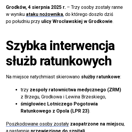
Grodków, 4 sierpnia 2025 r.
– Trzy osoby zostały ranne
w wyniku
ataku nożownika
, do którego doszło dziś
po południu przy
ulicy Wrocławskiej w Grodkowie
.
Szybka interwencja
służb ratunkowych
Na miejsce natychmiast skierowano
służby ratunkowe
:
trzy
zespoły ratownictwa medycznego (ZRM)
z Brzegu, Grodkowa i Lewina Brzeskiego,
śmigłowiec Lotniczego Pogotowia
Ratunkowego z Opola (LPR 23)
.
Poszkodowane osoby zostały
zaopatrzone na miejscu
,
a następnie
przewiezione do szpitali
.