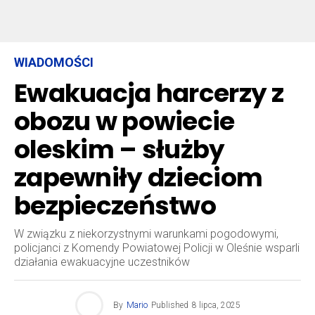
WIADOMOŚCI
Ewakuacja harcerzy z
obozu w powiecie
oleskim – służby
zapewniły dzieciom
bezpieczeństwo
W związku z niekorzystnymi warunkami pogodowymi,
policjanci z Komendy Powiatowej Policji w Oleśnie wsparli
działania ewakuacyjne uczestników
By
Mario
Published
8 lipca, 2025