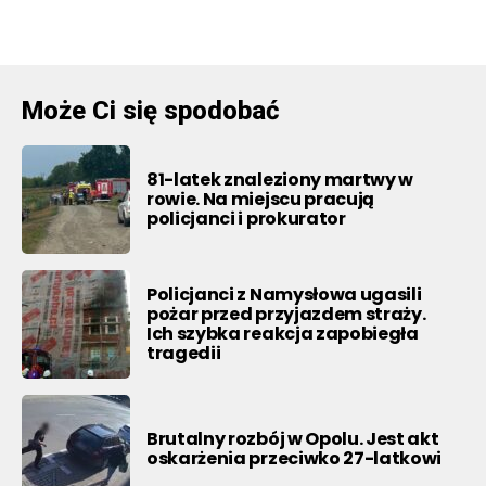
Może Ci się spodobać
81-latek znaleziony martwy w
rowie. Na miejscu pracują
policjanci i prokurator
Policjanci z Namysłowa ugasili
pożar przed przyjazdem straży.
Ich szybka reakcja zapobiegła
tragedii
Brutalny rozbój w Opolu. Jest akt
oskarżenia przeciwko 27-latkowi