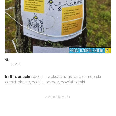
2448
In this article:
dzieci
,
ewakuacja
,
las
,
obóz harcerski
,
oleski
,
olesno
,
policja
,
pomoc
,
powiat oleski
ADVERTISEMENT