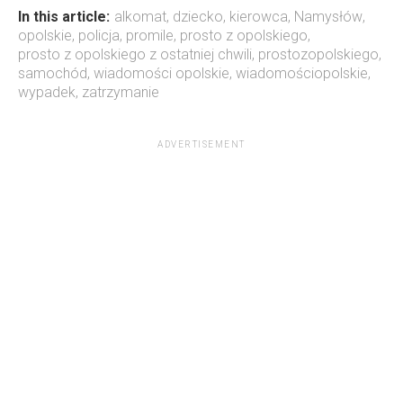
In this article:
alkomat
,
dziecko
,
kierowca
,
Namysłów
,
opolskie
,
policja
,
promile
,
prosto z opolskiego
,
prosto z opolskiego z ostatniej chwili
,
prostozopolskiego
,
samochód
,
wiadomości opolskie
,
wiadomościopolskie
,
wypadek
,
zatrzymanie
ADVERTISEMENT