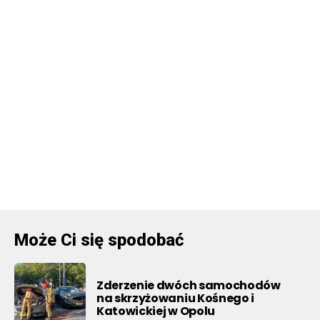
Może Ci się spodobać
Zderzenie dwóch samochodów
na skrzyżowaniu Kośnego i
Katowickiej w Opolu