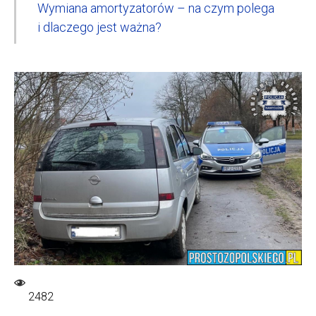
Wymiana amortyzatorów – na czym polega
i dlaczego jest ważna?
2482