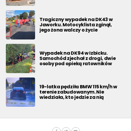
Tragiczny wypadek na DK43 w
Jaworku. Motocyklista zginął,
jego żona walczy o życie
Wypadek na DK94 w Izbicku.
Samochód zjechał z drogi, dwie
osoby pod opieką ratowników
19-latka pędziła BMW 115 km/h w
terenie zabudowanym. Nie
wiedziała, kto jedzie za nią