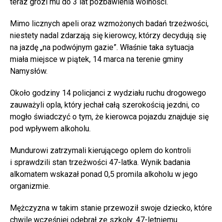
teraz grozi mu do 3 lat pozbawienia wolności.
Mimo licznych apeli oraz wzmożonych badań trzeźwości,
niestety nadal zdarzają się kierowcy, którzy decydują się
na jazdę „na podwójnym gazie”. Właśnie taka sytuacja
miała miejsce w piątek, 14 marca na terenie gminy
Namysłów.
Około godziny 14 policjanci z wydziału ruchu drogowego
zauważyli opla, który jechał całą szerokością jezdni, co
mogło świadczyć o tym, że kierowca pojazdu znajduje się
pod wpływem alkoholu.
Mundurowi zatrzymali kierującego oplem do kontroli
i sprawdzili stan trzeźwości 47-latka. Wynik badania
alkomatem wskazał ponad 0,5 promila alkoholu w jego
organizmie.
Mężczyzna w takim stanie przewoził swoje dziecko, które
chwilę wcześniej odebrał ze szkoły. 47-letniemu