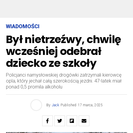
WIADOMOŚCI
Był nietrzeźwy, chwilę
wcześniej odebrał
dziecko ze szkoły
Policjanci namysłowskiej drogówki zatrzymali kierowcę
opla, który jechał całą szerokością jezdni. 47-latek miał
ponad 0,5 promila alkoholu
By
Jack
Published
17 marca, 2025