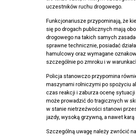
uczestników ruchu drogowego.
Funkcjonariusze przypominają, że ki
się po drogach publicznych mają ob
drogowego na takich samych zasadac
sprawne technicznie, posiadać działa
hamulcowy oraz wymagane oznakowa
szczególnie po zmroku i w warunkach
Policja stanowczo przypomina równie
maszynami rolniczymi po spożyciu al
czas reakcji i zaburza ocenę sytuac
może prowadzić do tragicznych w sk
w stanie nietrzeźwości stanowi prze
jazdy, wysoką grzywną, a nawet karą
Szczególną uwagę należy zwrócić n