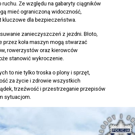
do ruchu. Ze względu na gabaryty ciągników
ogą mieć ograniczoną widoczność,
t kluczowe dla bezpieczeństwa.
uwanie zanieczyszczeń z jezdni. Błoto,
one przez koła maszyn mogą stwarzać
ów, rowerzystów oraz kierowców
oże stanowić wykroczenie.
 to nie tylko troska o plony i sprzęt,
ść za życie i zdrowie wszystkich
dek, trzeźwość i przestrzeganie przepisów
m sytuacjom.