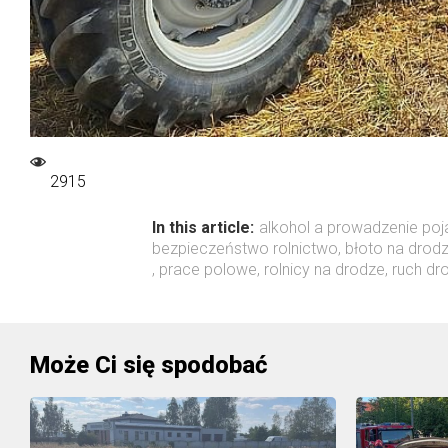
2915
In this article:
alkohol a prowadzenie poj
bezpieczeństwo rolnictwo
,
błoto na drod
,
prace polowe
,
rolnicy na drodze
,
ruch d
Może Ci się spodobać