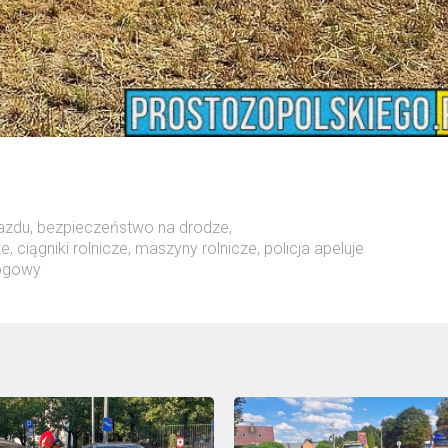
azdu
,
bezpieczeństwo na drodze
,
ze
,
ciągniki rolnicze
,
maszyny rolnicze
,
policja apeluje
rogowy