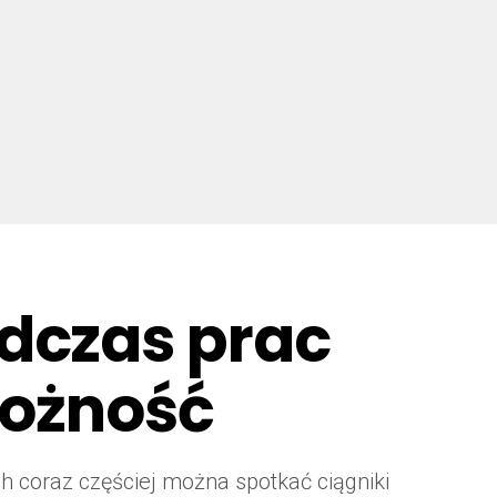
dczas prac
rożność
h coraz częściej można spotkać ciągniki