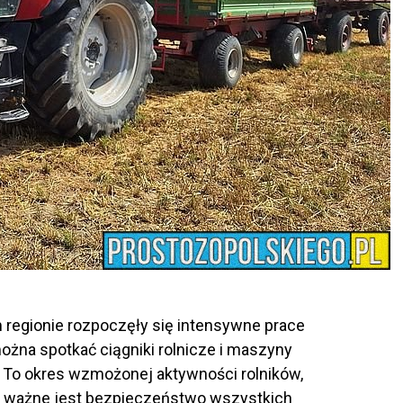
m regionie rozpoczęły się intensywne prace
ożna spotkać ciągniki rolnicze i maszyny
To okres wzmożonej aktywności rolników,
ie ważne jest bezpieczeństwo wszystkich