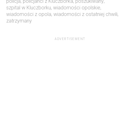
policja
,
policjanci z Kluczborka
,
poszukiwany
,
szpital w Kluczborku
,
wiadomości opolskie
,
wiadomości z opola
,
wiadomości z ostatniej chwili
,
zatrzymany
ADVERTISEMENT