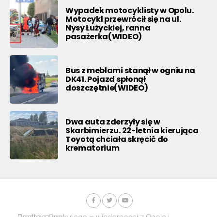
Wypadek motocyklisty w Opolu.
Motocykl przewrócił się na ul.
Nysy Łużyckiej, ranna
pasażerka(WIDEO)
Bus z meblami stanął w ogniu na
DK41. Pojazd spłonął
doszczętnie(WIDEO)
Dwa auta zderzyły się w
Skarbimierzu. 22-letnia kierująca
Toyotą chciała skręcić do
krematorium