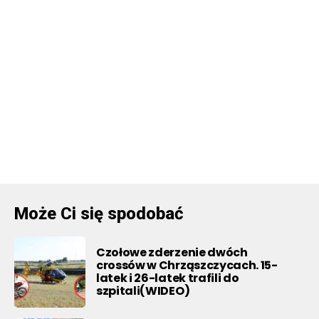
Może Ci się spodobać
Czołowe zderzenie dwóch
crossów w Chrząszczycach. 15-
latek i 26-latek trafili do
szpitali(WIDEO)