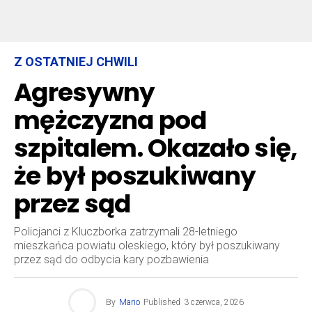
Z OSTATNIEJ CHWILI
Agresywny
mężczyzna pod
szpitalem. Okazało się,
że był poszukiwany
przez sąd
Policjanci z Kluczborka zatrzymali 28-letniego
mieszkańca powiatu oleskiego, który był poszukiwany
przez sąd do odbycia kary pozbawienia
By
Mario
Published
3 czerwca, 2026