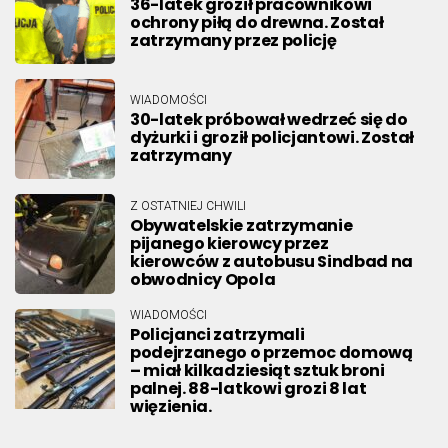
36-latek groził pracownikowi
ochrony piłą do drewna. Został
zatrzymany przez policję
WIADOMOŚCI
30-latek próbował wedrzeć się do
dyżurki i groził policjantowi. Został
zatrzymany
Z OSTATNIEJ CHWILI
Obywatelskie zatrzymanie
pijanego kierowcy przez
kierowców z autobusu Sindbad na
obwodnicy Opola
WIADOMOŚCI
Policjanci zatrzymali
podejrzanego o przemoc domową
– miał kilkadziesiąt sztuk broni
palnej. 88-latkowi grozi 8 lat
więzienia.