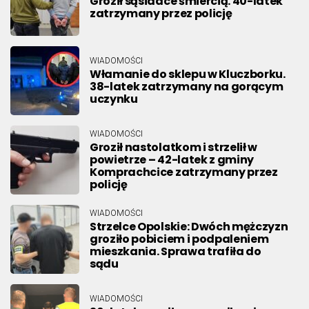
Groził sąsiadce śmiercią. 40-latek
zatrzymany przez policję
WIADOMOŚCI
Włamanie do sklepu w Kluczborku.
38-latek zatrzymany na gorącym
uczynku
WIADOMOŚCI
Groził nastolatkom i strzelił w
powietrze – 42-latek z gminy
Komprachcice zatrzymany przez
policję
WIADOMOŚCI
Strzelce Opolskie: Dwóch mężczyzn
groziło pobiciem i podpaleniem
mieszkania. Sprawa trafiła do
sądu
WIADOMOŚCI