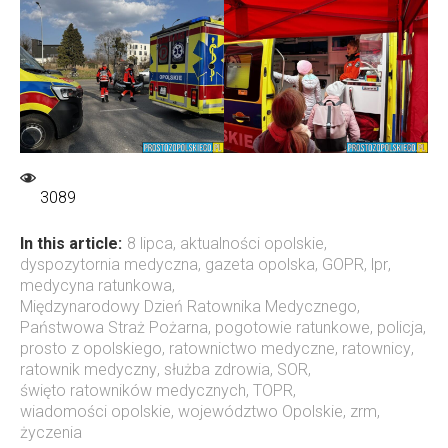
3089
In this article:
8 lipca
,
aktualności opolskie
,
dyspozytornia medyczna
,
gazeta opolska
,
GOPR
,
lpr
,
medycyna ratunkowa
,
Międzynarodowy Dzień Ratownika Medycznego
,
Państwowa Straż Pożarna
,
pogotowie ratunkowe
,
policja
,
prosto z opolskiego
,
ratownictwo medyczne
,
ratownicy
,
ratownik medyczny
,
służba zdrowia
,
SOR
,
święto ratowników medycznych
,
TOPR
,
wiadomości opolskie
,
województwo Opolskie
,
zrm
,
życzenia