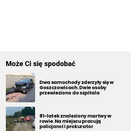
Może Ci się spodobać
Dwa samochody zderzyły się w
Goszczowicach. Dwie osoby
przewieziono do szpitala
81-latek znaleziony martwy w
rowie. Na miejscu pracują
policjanci i prokurator