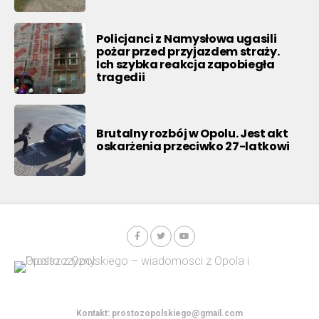
Policjanci z Namysłowa ugasili
pożar przed przyjazdem straży.
Ich szybka reakcja zapobiegła
tragedii
Brutalny rozbój w Opolu. Jest akt
oskarżenia przeciwko 27-latkowi
Kontakt:
prostozopolskiego@gmail.com