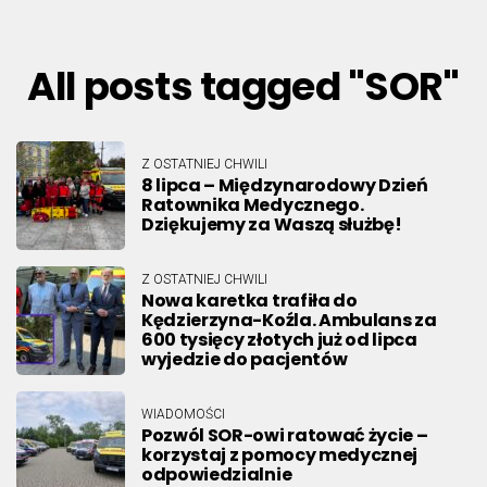
All posts tagged "SOR"
Z OSTATNIEJ CHWILI
8 lipca – Międzynarodowy Dzień
Ratownika Medycznego.
Dziękujemy za Waszą służbę!
Z OSTATNIEJ CHWILI
Nowa karetka trafiła do
Kędzierzyna-Koźla. Ambulans za
600 tysięcy złotych już od lipca
wyjedzie do pacjentów
WIADOMOŚCI
Pozwól SOR-owi ratować życie –
korzystaj z pomocy medycznej
odpowiedzialnie