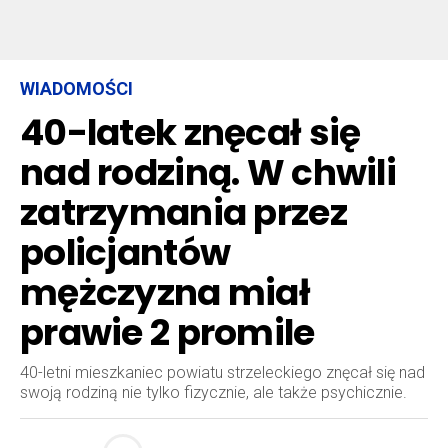
WIADOMOŚCI
40-latek znęcał się
nad rodziną. W chwili
zatrzymania przez
policjantów
mężczyzna miał
prawie 2 promile
40-letni mieszkaniec powiatu strzeleckiego znęcał się nad
swoją rodziną nie tylko fizycznie, ale także psychicznie.