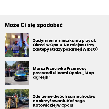
Może Ci się spodobać
Zadymienie mieszkania przy ul.
Okrzei w Opolu. Na miejscu trzy
zastępy straży pożarnej(WIDEO)
Marsz Przeciwko Przemocy
przeszedł ulicami Opola. „Stop
agresji!”
Zderzenie dwóch samochodów
na skrzyżowaniu Kośnego i
Katowickiej w Opolu