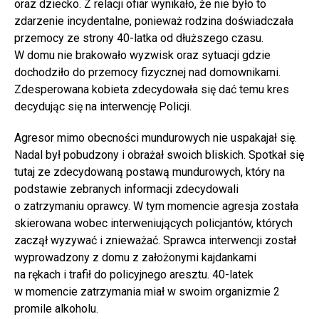
oraz dziecko. Z relacji ofiar wynikało, że nie było to
zdarzenie incydentalne, ponieważ rodzina doświadczała
przemocy ze strony 40-latka od dłuższego czasu.
W domu nie brakowało wyzwisk oraz sytuacji gdzie
dochodziło do przemocy fizycznej nad domownikami.
Zdesperowana kobieta zdecydowała się dać temu kres
decydując się na interwencję Policji.
Agresor mimo obecności mundurowych nie uspakajał się.
Nadal był pobudzony i obrażał swoich bliskich. Spotkał się
tutaj ze zdecydowaną postawą mundurowych, który na
podstawie zebranych informacji zdecydowali
o zatrzymaniu oprawcy. W tym momencie agresja została
skierowana wobec interweniujących policjantów, których
zaczął wyzywać i znieważać. Sprawca interwencji został
wyprowadzony z domu z założonymi kajdankami
na rękach i trafił do policyjnego aresztu. 40-latek
w momencie zatrzymania miał w swoim organizmie 2
promile alkoholu.