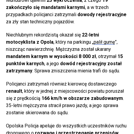
Mundurowi ujawnili
23 wykroczenia
, z czego
19
zakończyło się mandatami karnymi
, a w trzech
przypadkach policjanci zatrzymali
dowody rejestracyjne
za zły stan techniczny pojazdów.
Niechlubnym rekordzistą okazał się
22-letni
motocyklista z Opola
, który na parkingu „
palił gumę
”,
niszcząc nawierzchnię. Mężczyzna został ukarany
mandatem karnym w wysokości 8 000 zł
, otrzymał
15
punktów karnych
, a jego
dowód rejestracyjny został
zatrzymany
. Sprawa zniszczenia mienia trafi do sądu.
Policjanci zatrzymali również kierowcę dostawczego
renault
, który w jednej z miejscowości powiatu poruszał
się z prędkością
166 km/h w obszarze zabudowanym
.
35-letni mężczyzna stracił prawo jazdy, a jego sprawa
zostanie skierowana do sądu.
Opolska Policja apeluje do wszystkich uczestników ruchu
drogowego o
rozwagę i przestrzeganie przepisów
.