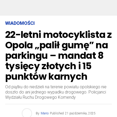
WIADOMOŚCI
22-letni motocyklista z
Opola „palił gumę” na
parkingu – mandat 8
tysięcy złotych i 15
punktów karnych
Od piątku do niedzieli na terenie powiatu opolskiego nie
doszło do ani jednego wypadku drogowego. Policjanci
Wydziału Ruchu Drogowego Komendy
By
Mario
Published
21 października, 2025