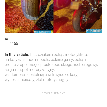
4155
In this article:
bus
,
działania policji
,
motocyklista
,
narkotyki
,
niemodlin
,
opole
,
palenie gumy
,
policja
,
prosto z opolskiego
,
prostozopolskiego
,
ruch drogowy
,
ściganie
,
spot motoryzacyjny
,
wiadomości z ostatniej chwili
,
wysokie kary
,
wysokie mandaty
,
zlot motoryzacyjny
ADVERTISEMENT