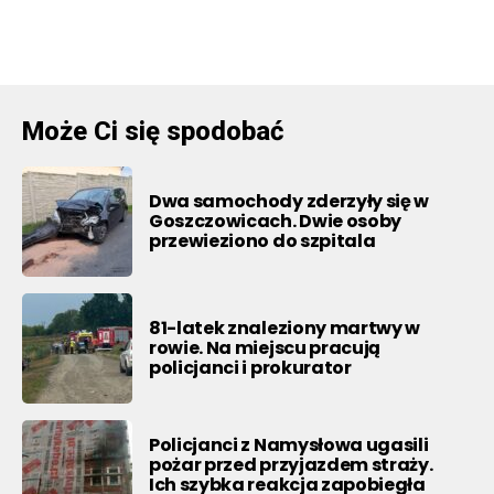
Może Ci się spodobać
Dwa samochody zderzyły się w
Goszczowicach. Dwie osoby
przewieziono do szpitala
81-latek znaleziony martwy w
rowie. Na miejscu pracują
policjanci i prokurator
Policjanci z Namysłowa ugasili
pożar przed przyjazdem straży.
Ich szybka reakcja zapobiegła