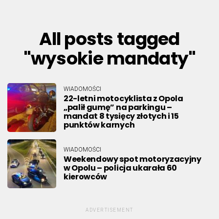
All posts tagged
"wysokie mandaty"
WIADOMOŚCI
22-letni motocyklista z Opola
„palił gumę” na parkingu –
mandat 8 tysięcy złotych i 15
punktów karnych
WIADOMOŚCI
Weekendowy spot motoryzacyjny
w Opolu – policja ukarała 60
kierowców
ADVERTISEMENT