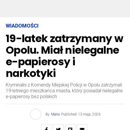
WIADOMOŚCI
19-latek zatrzymany w
Opolu. Miał nielegalne
e-papierosy i
narkotyki
Kryminalni z Komendy Miejskiej Policji w Opolu zatrzymali
19-letniego mieszkańca miasta, który posiadał nielegalne
e-papierosy bez polskich
By
Mario
Published
13 maja, 2026