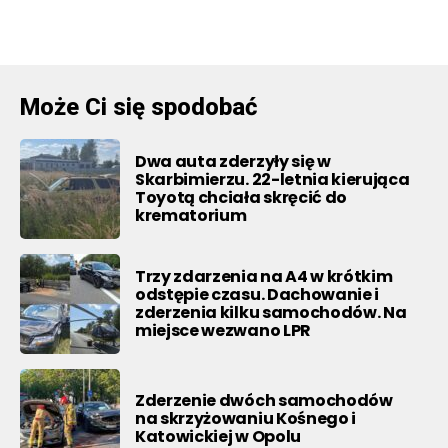
Może Ci się spodobać
Dwa auta zderzyły się w
Skarbimierzu. 22-letnia kierująca
Toyotą chciała skręcić do
krematorium
Trzy zdarzenia na A4 w krótkim
odstępie czasu. Dachowanie i
zderzenia kilku samochodów. Na
miejsce wezwano LPR
Zderzenie dwóch samochodów
na skrzyżowaniu Kośnego i
Katowickiej w Opolu