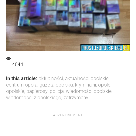
4044
In this article:
aktualności
,
aktualności opolskie
,
centrum opola
,
gazeta opolska
,
kryminalni
,
opole
,
opolskie
,
papierosy
,
policja
,
wiadomości opolskie
,
wiadomości z opolskiego
,
zatrzymany
ADVERTISEMENT