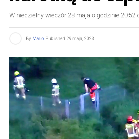
W niedzielny wieczór 28 maja o godzinie 20:52
By
Mario
Published
29 maja, 2023