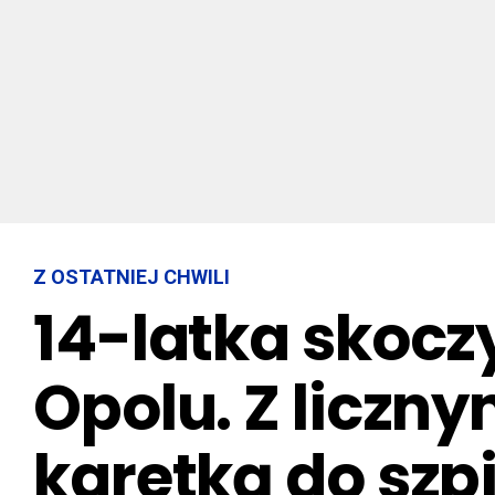
Z OSTATNIEJ CHWILI
14-latka skocz
Opolu. Z liczn
karetką do szp