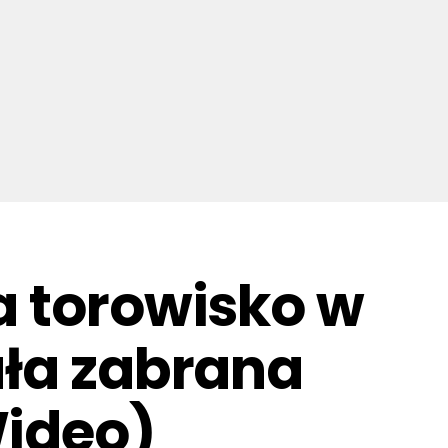
a torowisko w
ała zabrana
Wideo)