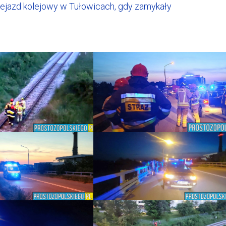
zejazd kolejowy w Tułowicach, gdy zamykały