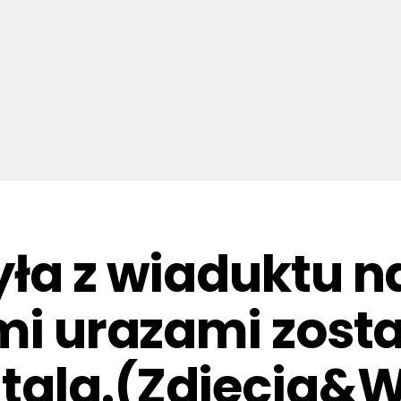
yła z wiaduktu n
ymi urazami zost
itala.(Zdjecia&