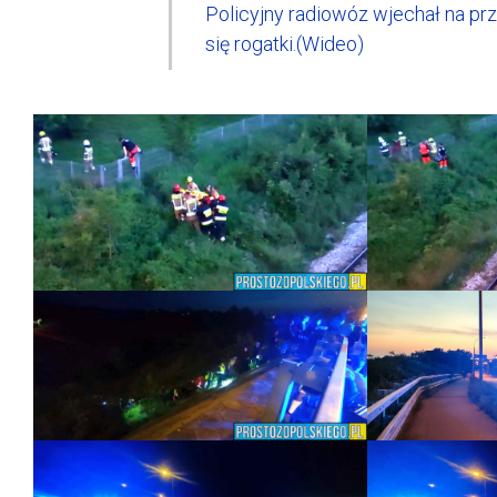
Policyjny radiowóz wjechał na pr
się rogatki.(Wideo)