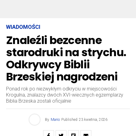
WIADOMOŚCI
Znaleźli bezcenne
starodruki na strychu.
Odkrywcy Biblii
Brzeskiej nagrodzeni
Ponad rok po niezwykłym odkryciu w miejscowości
Krogulna, znalazcy dwóch XVI-wiecznych egzemplarzy
Biblia Brzeska zostali oficjalnie
By
Mario
Published
23 kwietnia, 2026