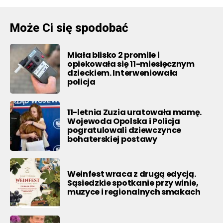
Może Ci się spodobać
Miała blisko 2 promile i
opiekowała się 11-miesięcznym
dzieckiem. Interweniowała
policja
11-letnia Zuzia uratowała mamę.
Wojewoda Opolska i Policja
pogratulowali dziewczynce
bohaterskiej postawy
Weinfest wraca z drugą edycją.
Sąsiedzkie spotkanie przy winie,
muzyce i regionalnych smakach