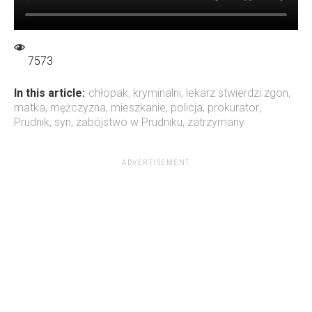
7573
In this article:
chłopak
,
kryminalni
,
lekarz stwierdzi zgon
,
matka
,
mężczyzna
,
mieszkanie
,
policja
,
prokurator
,
Prudnik
,
syn
,
zabójstwo w Prudniku
,
zatrzymany
ADVERTISEMENT