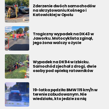
Zderzenie dwóch samochodów
na skrzyżowaniu Kośnego i
Katowickiej w Opolu
Tragiczny wypadek na DK43 w
Jaworku. Motocyklista zginął,
jego żona walczy o życie
Wypadek na DK94 w Izbicku.
Samochód zjechał z drogi, dwie
osoby pod opieką ratowników
19-latka pędziła BMW 115 km/h w
terenie zabudowanym. Nie
wiedziała, kto jedzie za nią