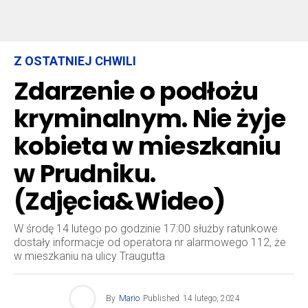
Z OSTATNIEJ CHWILI
Zdarzenie o podłożu
kryminalnym. Nie żyje
kobieta w mieszkaniu
w Prudniku.
(Zdjęcia&Wideo)
W środę 14 lutego po godzinie 17:00 służby ratunkowe
dostały informacje od operatora nr alarmowego 112, że
w mieszkaniu na ulicy Traugutta
By
Mario
Published
14 lutego, 2024