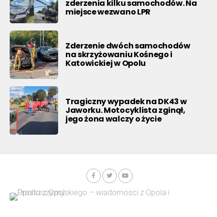
zderzenia kilku samochodów. Na
miejsce wezwano LPR
Zderzenie dwóch samochodów
na skrzyżowaniu Kośnego i
Katowickiej w Opolu
Tragiczny wypadek na DK43 w
Jaworku. Motocyklista zginął,
jego żona walczy o życie