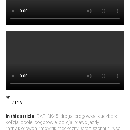
7126
In this article:
DAF
,
DK45
,
droga
,
drogówka
,
kluczbork
,
kolizja
,
opole
,
pogotowie
,
policja
,
prawo jazdy
,
ranny kierowca
,
ratownik medyczny
,
straz
,
szpital
,
turysci
,