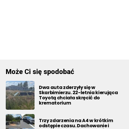
Może Ci się spodobać
Dwa auta zderzyły się w
Skarbimierzu. 22-letnia kierująca
Toyotą chciała skręcić do
krematorium
Trzy zdarzenia na A4 w krótkim
odstępie czasu. Dachowanie i