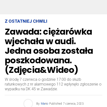
Z OSTATNIEJ CHWILI
Zawada: ciężarówka
wjechała w audi.
Jedna osoba została
poszkodowana.
(Zdjęcia&Wideo)
W środę 7 czerwca o godzinie 17:00 do służb
ratunkowych z nr alarmowego 112 wpłynęło zgłoszenie o
wypadku na DK 45 w Zawadzie.
By
Mario
Published
7 czerwca, 2023