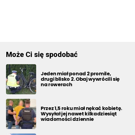
Może Ci się spodobać
Jeden miał ponad 2 promile,
drugi blisko 2. Obaj wywrócili się
na rowerach
Przez 1,5 roku miał nękać kobietę.
Wysyłał jej nawet kilkadziesiąt
wiadomości dziennie