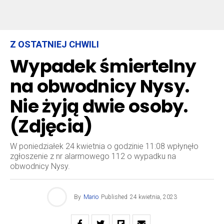
Z OSTATNIEJ CHWILI
Wypadek śmiertelny
na obwodnicy Nysy.
Nie żyją dwie osoby.
(Zdjęcia)
W poniedziałek 24 kwietnia o godzinie 11:08 wpłynęło
zgłoszenie z nr alarmowego 112 o wypadku na
obwodnicy Nysy.
By
Mario
Published
24 kwietnia, 2023