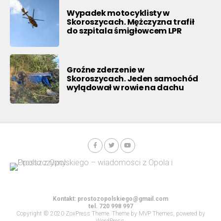
Wypadek motocyklisty w
Skoroszycach. Mężczyzna trafił
do szpitala śmigłowcem LPR
Groźne zderzenie w
Skoroszycach. Jeden samochód
wylądował w rowie na dachu
Kontakt:
prostozopolskiego@gmail.com
tel. 720 998 997
Copyright © 2020 ZoxPress Theme. Theme by MVP Themes, powered by
WordPress.