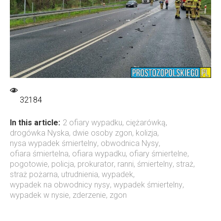
32184
In this article:
2 ofiary wypadku
,
ciężarówką
,
drogówka Nyska
,
dwie osoby zgon
,
kolizja
,
nysa wypadek śmiertelny
,
obwodnica Nysy
,
ofiara śmiertelna
,
ofiara wypadku
,
ofiary śmiertelne
,
pogotowie
,
policja
,
prokurator
,
ranni
,
śmiertelny
,
straż
,
straż pożarna
,
utrudnienia
,
wypadek
,
wypadek na obwodnicy nysy
,
wypadek śmiertelny
,
wypadek w nysie
,
zderzenie
,
zgon