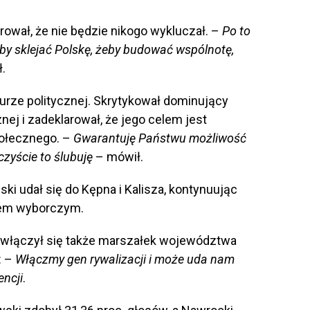
rował, że nie będzie nikogo wykluczał. –
Po to
by sklejać Polskę, żeby budować wspólnotę,
.
turze politycznej. Skrytykował dominujący
znej i zadeklarował, że jego celem jest
połecznego. –
Gwarantuję Państwu możliwość
zyście to ślubuję
– mówił.
i udał się do Kępna i Kalisza, kontynuując
iem wyborczym.
 włączył się także marszałek województwa
: –
Włączmy gen rywalizacji i może uda nam
encji
.