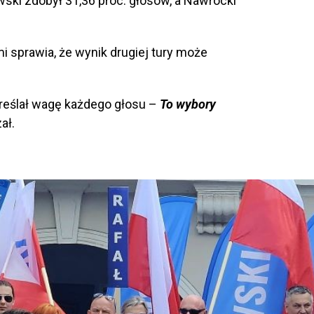
ki zdobył 31,36 proc. głosów, a Nawrocki
 sprawia, że wynik drugiej tury może
reślał wagę każdego głosu –
To wybory
ał.