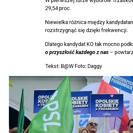
W pierwszej turze wyborów Trzaskows
29,54 proc.
Niewielka różnica między kandydatami
rozstrzygnąć się dzięki frekwencji.
Dlatego kandydat KO tak mocno podk
o przyszłość każdego z nas
– powtarz
Tekst: B@W Foto: Daggy