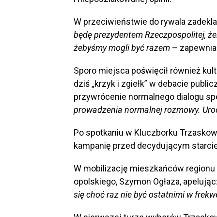
W przeciwieństwie do rywala zadekla
będę prezydentem Rzeczpospolitej, że
żebyśmy mogli być razem
– zapewniał
Sporo miejsca poświęcił również kul
dziś „krzyk i zgiełk” w debacie public
przywrócenie normalnego dialogu s
prowadzenia normalnej rozmowy. Uroc
Po spotkaniu w Kluczborku Trzaskowsk
kampanię przed decydującym starc
W mobilizację mieszkańców regionu
opolskiego, Szymon Ogłaza, apelując
się choć raz nie być ostatnimi w frekw