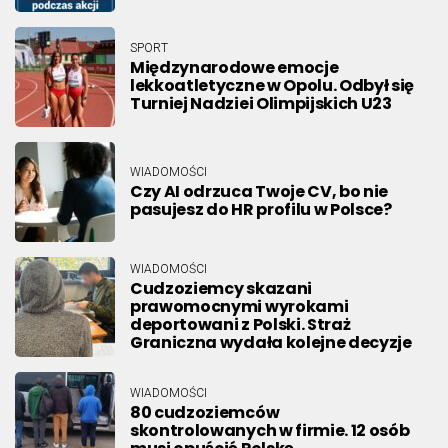
SPORT
Międzynarodowe emocje
lekkoatletyczne w Opolu. Odbył się
Turniej Nadziei Olimpijskich U23
WIADOMOŚCI
Czy AI odrzuca Twoje CV, bo nie
pasujesz do HR profilu w Polsce?
WIADOMOŚCI
Cudzoziemcy skazani
prawomocnymi wyrokami
deportowani z Polski. Straż
Graniczna wydała kolejne decyzje
WIADOMOŚCI
80 cudzoziemców
skontrolowanych w firmie. 12 osób