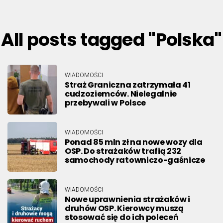
All posts tagged "Polska"
WIADOMOŚCI
Straż Graniczna zatrzymała 41
cudzoziemców. Nielegalnie
przebywali w Polsce
WIADOMOŚCI
Ponad 85 mln zł na nowe wozy dla
OSP. Do strażaków trafią 232
samochody ratowniczo-gaśnicze
WIADOMOŚCI
Nowe uprawnienia strażaków i
druhów OSP. Kierowcy muszą
stosować się do ich poleceń