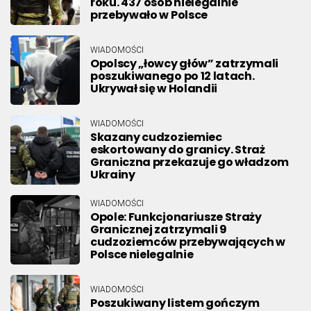
roku. 437 osób nielegalnie
przebywało w Polsce
WIADOMOŚCI
Opolscy „łowcy głów” zatrzymali
poszukiwanego po 12 latach.
Ukrywał się w Holandii
WIADOMOŚCI
Skazany cudzoziemiec
eskortowany do granicy. Straż
Graniczna przekazuje go władzom
Ukrainy
WIADOMOŚCI
Opole: Funkcjonariusze Straży
Granicznej zatrzymali 9
cudzoziemców przebywających w
Polsce nielegalnie
WIADOMOŚCI
Poszukiwany listem gończym