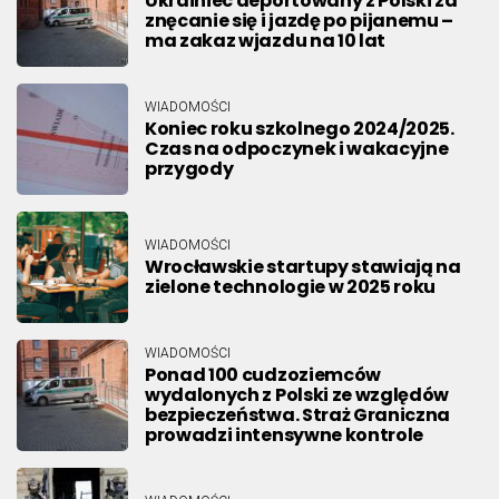
Ukrainiec deportowany z Polski za
znęcanie się i jazdę po pijanemu –
ma zakaz wjazdu na 10 lat
WIADOMOŚCI
Koniec roku szkolnego 2024/2025.
Czas na odpoczynek i wakacyjne
przygody
WIADOMOŚCI
Wrocławskie startupy stawiają na
zielone technologie w 2025 roku
WIADOMOŚCI
Ponad 100 cudzoziemców
wydalonych z Polski ze względów
bezpieczeństwa. Straż Graniczna
prowadzi intensywne kontrole