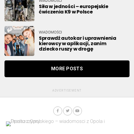
WIADOMOŚCI
Siła w jedności – europejskie
ćwiczenia K9 w Polsce
WIADOMOŚCI
Sprawdź autokar i uprawnienia
kierowcy w aplikacji, zanim
dziecko ruszy w drogę
MORE POSTS
ADVERTISEMENT